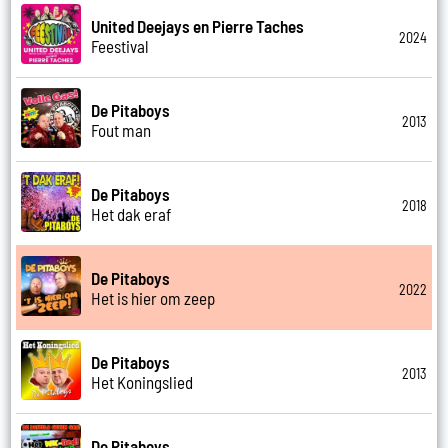
United Deejays en Pierre Taches
2024
Feestival
De Pitaboys
2013
Fout man
De Pitaboys
2018
Het dak eraf
De Pitaboys
2022
Het is hier om zeep
De Pitaboys
2013
Het Koningslied
De Pitaboys