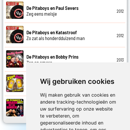
De Pitaboys en Paul Severs
2012
Zeg eens meisje
De Pitaboys en Katastroof
2012
Zo zat als honderdduizend man
De Pitaboys en Bobby Prins
2013
Zon en amore
Wij gebruiken cookies
De Pitaboys
2024
Zuipe zuipe
Wij maken gebruik van cookies en
andere tracking-technologieën om
De Pitaboys en Bart Anneessens Cops
uw surfervaring op onze website
2017
Zwaaien met die handen
te verbeteren, om
gepersonaliseerde inhoud en
advertenties te tonen, om ons