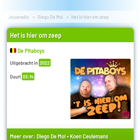
Jouwradio
Diego De Mol
Het is hier om zeep
Het is hier om zeep
De Pitaboys
Uitgebracht in
2022
Duurt
03:14
Meer over:
Diego De Mol
•
Koen Ceulemans