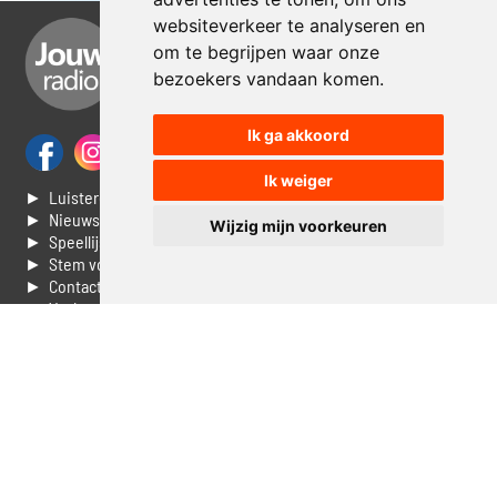
websiteverkeer te analyseren en
om te begrijpen waar onze
bezoekers vandaan komen.
Ik ga akkoord
Ik weiger
► Luisteren naar Jouwradio
► Nieuws
Wijzig mijn voorkeuren
► Speellijst
► Stem voor de Dag top 3
► Contacteer ons
► Vaak gestelde vragen
► Livestream informatie
► Muziek opzoeken
► Vlaamse 100 Aller tijden
► De 50 beste van...
► Adverteren op Jouwradio
► Cookie voorkeuren wijzigen
► Privacyinformatie