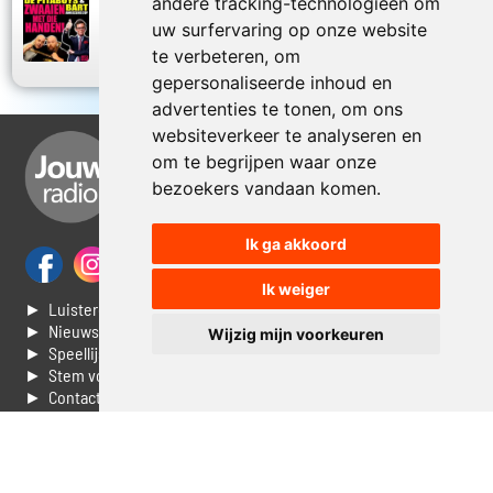
andere tracking-technologieën om
De Pitaboys en Bart Anneessens Cops
uw surfervaring op onze website
2017
Zwaaien met die handen
te verbeteren, om
gepersonaliseerde inhoud en
advertenties te tonen, om ons
websiteverkeer te analyseren en
om te begrijpen waar onze
bezoekers vandaan komen.
Ik ga akkoord
Ik weiger
► Luisteren naar Jouwradio
► Nieuws
Wijzig mijn voorkeuren
► Speellijst
► Stem voor de Dag top 3
► Contacteer ons
► Vaak gestelde vragen
► Livestream informatie
► Muziek opzoeken