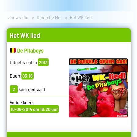
Jouwradio
Diego De Mol
Het WK lied
Het WK lied
De Pitaboys
Uitgebracht in
2013
Duurt
03:16
2
keer gedraaid
Vorige keer:
10-06-2014 om 16:20 uur