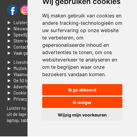
Wij gebruiken cookies
Wij maken gebruik van cookies en
► Luisteren naar Jouwradio
andere tracking-technologieën om
► Nieuws
uw surfervaring op onze website
► Speellijst
te verbeteren, om
► Stem voor de Dag top 3
gepersonaliseerde inhoud en
► Contacteer ons
advertenties te tonen, om ons
► Vaak gestelde vragen
websiteverkeer te analyseren en
► Livestream informatie
om te begrijpen waar onze
► Muziek opzoeken
bezoekers vandaan komen.
► Vlaamse 100 Aller tijden
► De 50 beste van...
► Adverteren op Jouwradio
Ik ga akkoord
► Cookie voorkeuren wijzigen
► Privacyinformatie
Ik weiger
Luister nu naar Jouwradio! De beste Nederlandstalige muziek
uit de lage landen hoor je hier al 20 jaar. In digitale kwaliteit op je
Wijzig mijn voorkeuren
laptop, tablet of smartphone.