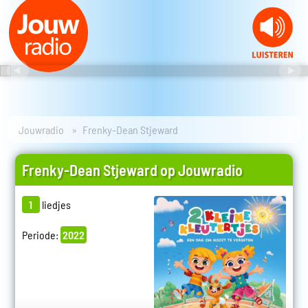
Jouwradio
Frenky-Dean Stjeward
Frenky-Dean Stjeward op Jouwradio
1
liedjes
Periode:
2022