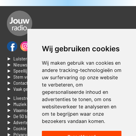
Wij gebruiken cookies
► Luisteren naar Jouwradio
Wij maken gebruik van cookies en
► Nieuws
andere tracking-technologieën om
► Speellijst
► Stem voor de Dag top 3
uw surfervaring op onze website
► Contacteer ons
te verbeteren, om
► Vaak gestelde vragen
gepersonaliseerde inhoud en
► Livestream informatie
advertenties te tonen, om ons
► Muziek opzoeken
websiteverkeer te analyseren en
► Vlaamse 100 Aller tijden
om te begrijpen waar onze
► De 50 beste van...
bezoekers vandaan komen.
► Adverteren op Jouwradio
► Cookie voorkeuren wijzigen
► Privacyinformatie