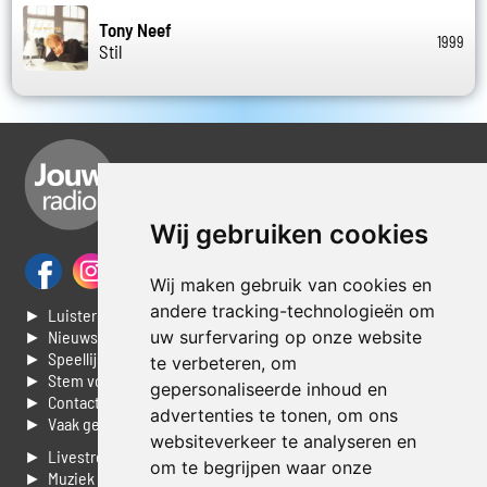
Tony Neef
1999
Stil
Wij gebruiken cookies
Wij maken gebruik van cookies en
andere tracking-technologieën om
► Luisteren naar Jouwradio
uw surfervaring op onze website
► Nieuws
► Speellijst
te verbeteren, om
► Stem voor de Dag top 3
gepersonaliseerde inhoud en
► Contacteer ons
advertenties te tonen, om ons
► Vaak gestelde vragen
websiteverkeer te analyseren en
► Livestream informatie
om te begrijpen waar onze
► Muziek opzoeken