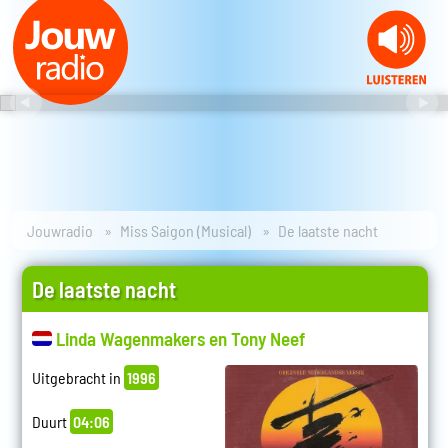
Jouwradio
Miss Saigon (Musical)
De laatste nacht
De laatste nacht
Linda Wagenmakers en Tony Neef
Uitgebracht in
1996
Duurt
04:06