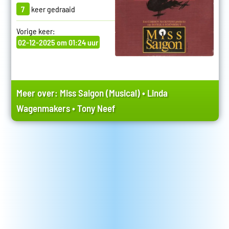
7
keer gedraaid
Vorige keer:
02-12-2025 om 01:24 uur
Meer over:
Miss Saigon (Musical)
•
Linda
Wagenmakers
•
Tony Neef