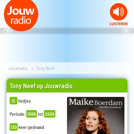
Jouwradio
Tony Neef
Tony Neef op Jouwradio
12
liedjes
Periode:
1996
tot
2009
130
keer gedraaid