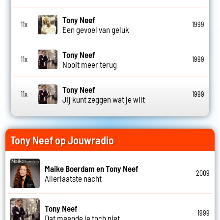
Tony Neef
11x
1999
Een gevoel van geluk
Tony Neef
11x
1999
Nooit meer terug
Tony Neef
11x
1999
Jij kunt zeggen wat je wilt
Tony Neef op Jouwradio
Maike Boerdam en Tony Neef
2009
Allerlaatste nacht
Tony Neef
1999
Dat meende je toch niet