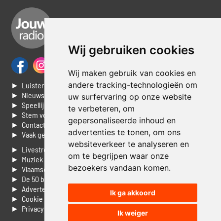
Wij gebruiken cookies
Wij maken gebruik van cookies en
andere tracking-technologieën om
► Luisteren naar Jouwradio
► Nieuws
uw surfervaring op onze website
► Speellijst
te verbeteren, om
► Stem voor de Dag top 3
gepersonaliseerde inhoud en
► Contacteer ons
advertenties te tonen, om ons
► Vaak gestelde vragen
websiteverkeer te analyseren en
► Livestream informatie
om te begrijpen waar onze
► Muziek opzoeken
bezoekers vandaan komen.
► Vlaamse 100 Aller tijden
► De 50 beste van...
► Adverteren op Jouwradio
Ik ga akkoord
► Cookie voorkeuren wijzigen
► Privacyinformatie
Ik weiger