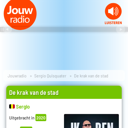
Jouwradio
Sergio Quisquater
De krak van de stad
De krak van de stad
Sergio
Uitgebracht in
2020