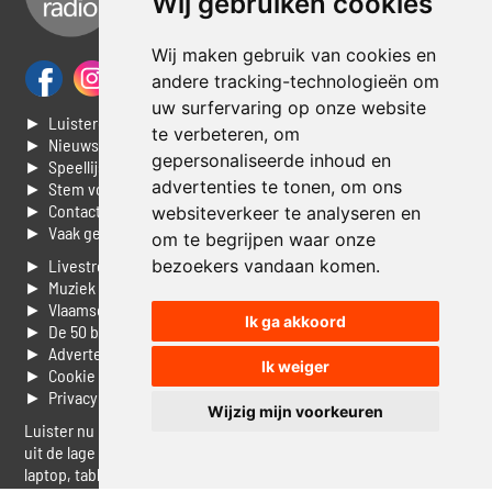
Wij gebruiken cookies
Wij maken gebruik van cookies en
andere tracking-technologieën om
uw surfervaring op onze website
► Luisteren naar Jouwradio
te verbeteren, om
► Nieuws
gepersonaliseerde inhoud en
► Speellijst
advertenties te tonen, om ons
► Stem voor de Dag top 3
► Contacteer ons
websiteverkeer te analyseren en
► Vaak gestelde vragen
om te begrijpen waar onze
bezoekers vandaan komen.
► Livestream informatie
► Muziek opzoeken
► Vlaamse 100 Aller tijden
Ik ga akkoord
► De 50 beste van...
► Adverteren op Jouwradio
Ik weiger
► Cookie voorkeuren wijzigen
► Privacyinformatie
Wijzig mijn voorkeuren
Luister nu naar Jouwradio! De beste Nederlandstalige muziek
uit de lage landen hoor je hier al 20 jaar. In digitale kwaliteit op je
laptop, tablet of smartphone.