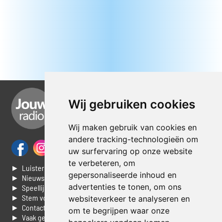
Wij gebruiken cookies
Wij maken gebruik van cookies en
andere tracking-technologieën om
uw surfervaring op onze website
te verbeteren, om
► Luisteren naar Jouwradio
gepersonaliseerde inhoud en
► Nieuws
advertenties te tonen, om ons
► Speellijst
► Stem voor de Dag top 3
websiteverkeer te analyseren en
► Contacteer ons
om te begrijpen waar onze
► Vaak gestelde vragen