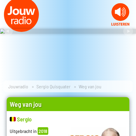
Jouwradio
Sergio Quisquater
Weg van jou
Weg van jou
Sergio
Uitgebracht in
2018