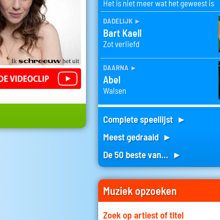
Het is niet meer wat het geweest is
dadelijk
►
Bart Kaell
Zot verliefd
daarna
►
Abel
Walsen
Complete speellijst ►
Meest gedraaid ►
De 50 beste van... ►
Muziek opzoeken
Zoek op artiest of titel