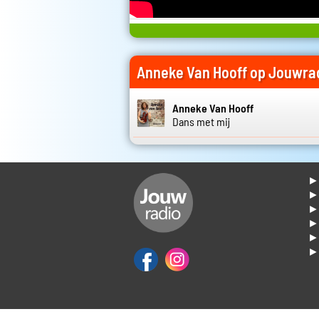
Anneke Van Hooff op Jouwra
Anneke Van Hooff
Dans met mij
► 
►
► 
► 
► 
► 