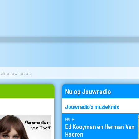
schreeuw het uit
Nu op Jouwradio
Jouwradio's muziekmix
nu
►
Ed Kooyman en Herman Van
Haeren