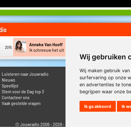
dio
Anneke Van Hooff
Bart K
2015
2018
Ik schreeuw het uit
Zullen
Wij gebruiken 
Wij maken gebruik van
Luisteren naar Jouwradio
► Livestream informatie
surfervaring op onze w
 Nieuws
► Muziek opzoeken
en advertenties te ton
Speellijst
► Vlaamse 100 Aller tijden
begrijpen waar onze b
Stem voor de Dag top 3
► De 50 beste van...
Contacteer ons
► Adverteren op Jouwradio
Vaak gestelde vragen
► Cookie voorkeuren wijzigen
Ik ga akkoord
Ik w
► Privacyinformatie
© Jouwradio 2006 - 2026 - alle rechten voorbehouden.
Design door
Cloudscape EP
.