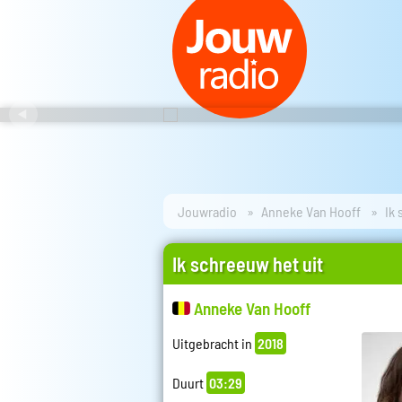
Jouwradio
Anneke Van Hooff
Ik 
Ik schreeuw het uit
Anneke Van Hooff
Uitgebracht in
2018
Duurt
03:29