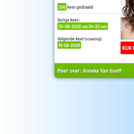
200
keer gedraaid
Vorige keer:
25-06-2026 om 04:22 uur
Volgende keer
:
(schatting)
10-09-2026
Meer over:
Anneke Van Hooff