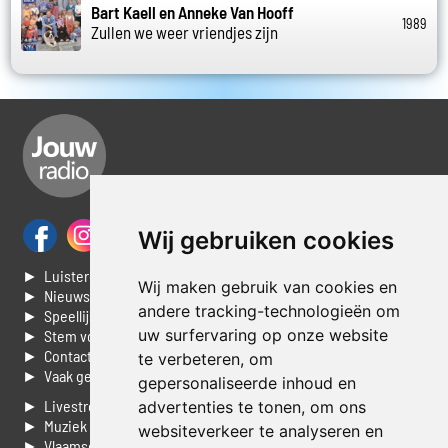
Bart Kaell en Anneke Van Hooff
1989
Zullen we weer vriendjes zijn
Wij gebruiken cookies
► Luisteren naar Jouwradio
Wij maken gebruik van cookies en
► Nieuws
andere tracking-technologieën om
► Speellijst
uw surfervaring op onze website
► Stem voor de Dag top 3
► Contacteer ons
te verbeteren, om
► Vaak gestelde vragen
gepersonaliseerde inhoud en
► Livestream informatie
advertenties te tonen, om ons
► Muziek opzoeken
websiteverkeer te analyseren en
► Vlaamse 100 Aller tijden