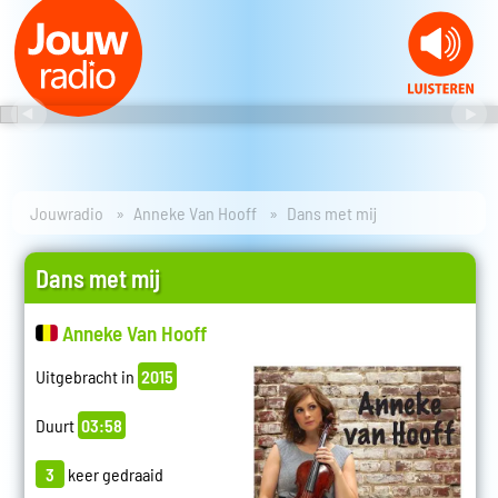
Jouwradio
Anneke Van Hooff
Dans met mij
Dans met mij
Anneke Van Hooff
Uitgebracht in
2015
Duurt
03:58
3
keer gedraaid