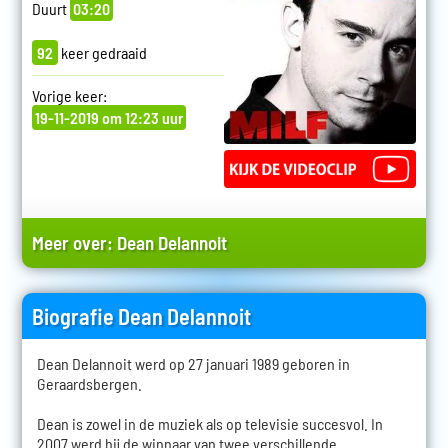
Duurt
03:20
92
keer gedraaid
Vorige keer:
19-11-2019 om 12:23 uur
Meer over:
Dean Delannoit
Biografie Dean Delannoit
Dean Delannoit werd op 27 januari 1989 geboren in
Geraardsbergen.
Dean is zowel in de muziek als op televisie succesvol. In
2007 werd hij de winnaar van twee verschillende