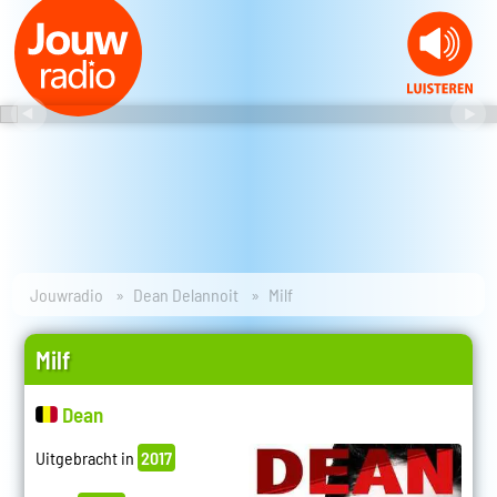
Jouwradio
Dean Delannoit
Milf
Milf
Dean
Uitgebracht in
2017