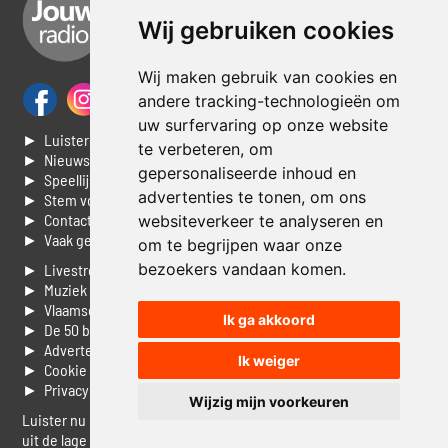
Wij gebruiken cookies
Wij maken gebruik van cookies en
andere tracking-technologieën om
uw surfervaring op onze website
► Luisteren naar Jouwradio
te verbeteren, om
► Nieuws
gepersonaliseerde inhoud en
► Speellijst
advertenties te tonen, om ons
► Stem voor de Dag top 3
► Contacteer ons
websiteverkeer te analyseren en
► Vaak gestelde vragen
om te begrijpen waar onze
bezoekers vandaan komen.
► Livestream informatie
► Muziek opzoeken
► Vlaamse 100 Aller tijden
Ik ga akkoord
► De 50 beste van...
► Adverteren op Jouwradio
Ik weiger
► Cookie voorkeuren wijzigen
► Privacyinformatie
Wijzig mijn voorkeuren
Luister nu naar Jouwradio! De beste Nederlandstalige muziek
uit de lage landen hoor je hier al 20 jaar. In digitale kwaliteit op je