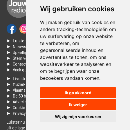
Wij gebruiken cookies
Wij maken gebruik van cookies en
andere tracking-technologieën om
uw surfervaring op onze website
► Luisteren naar Jouwradio
te verbeteren, om
► Nieuws
gepersonaliseerde inhoud en
► Speellijst
advertenties te tonen, om ons
► Stem voor de Dag top 3
► Contacteer ons
websiteverkeer te analyseren en
► Vaak gestelde vragen
om te begrijpen waar onze
bezoekers vandaan komen.
► Livestream informatie
► Muziek opzoeken
► Vlaamse 100 Aller tijden
Ik ga akkoord
► De 50 beste van...
► Adverteren op Jouwradio
Ik weiger
► Cookie voorkeuren wijzigen
► Privacyinformatie
Wijzig mijn voorkeuren
Luister nu naar Jouwradio! De beste Nederlandstalige muziek
uit de lage landen hoor je hier al 20 jaar. In digitale kwaliteit op je