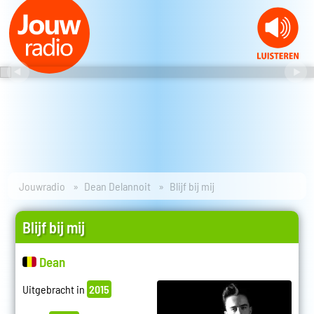
Jouwradio
Dean Delannoit
Blijf bij mij
Blijf bij mij
Dean
Uitgebracht in
2015