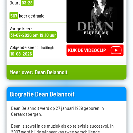
Duurt
03:28
507
keer gedraaid
Vorige keer:
31-07-2026 om 19:10 uur
Volgende keer
:
(schatting)
10-08-2026
Meer over:
Dean Delannoit
Biografie Dean Delannoit
Dean Delannoit werd op 27 januari 1989 geboren in
Geraardsbergen.
Dean is zowel in de muziek als op televisie succesvol. In
2007 werd hij de winnaar van twee verschillende