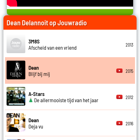
Dean Delannoit op Jouwradio
3M8S
2013
Afscheid van een vriend
Dean
2015
Blijf bij mij
A-Stars
2012
De allermooiste tijd van het jaar
Dean
2016
Deja vu