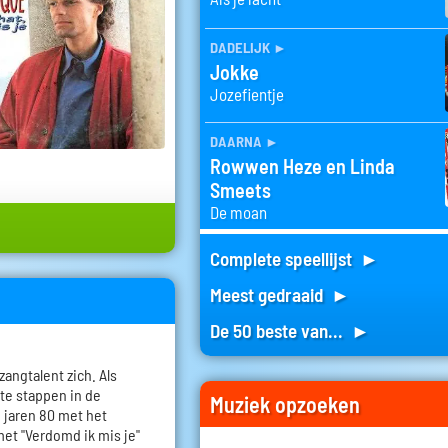
dadelijk
►
Jokke
Jozefientje
daarna
►
Rowwen Heze en Linda
Smeets
De moan
Complete speellijst ►
Meest gedraaid ►
De 50 beste van... ►
zangtalent zich. Als
ste stappen in de
Muziek opzoeken
 jaren 80 met het
met "Verdomd ik mis je"