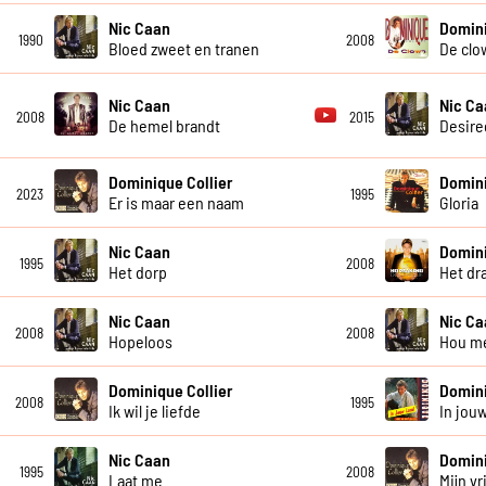
Nic Caan
Domini
1990
2008
Bloed zweet en tranen
De clo
Nic Caan
Nic Ca
2008
2015
De hemel brandt
Desire
Dominique Collier
Domini
2023
1995
Er is maar een naam
Gloria
Nic Caan
Domin
1995
2008
Het dorp
Het dr
Nic Caan
Nic Ca
2008
2008
Hopeloos
Hou me
Dominique Collier
Domin
2008
1995
Ik wil je liefde
In jou
Nic Caan
Domini
1995
2008
Laat me
Mijn v