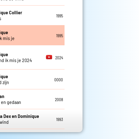
que Collier
1995
s
ique
1995
k mis je
ique
2024
d ik mis je 2024
ique
0000
d zijn
an
2008
j en gedaan
a Dex en Dominique
1993
wind