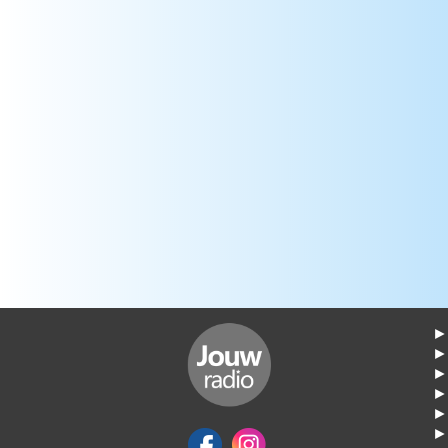
► 
►
► 
► 
► 
► 