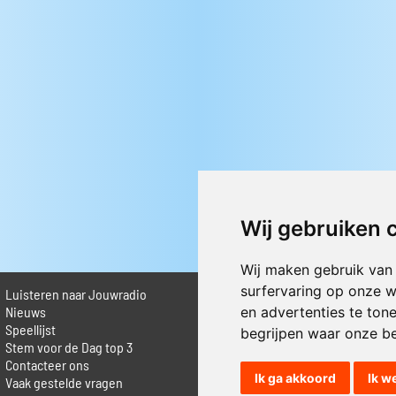
Wij gebruiken 
Wij maken gebruik van
surfervaring op onze w
Luisteren naar Jouwradio
► Livestream informatie
 Nieuws
► Muziek opzoeken
en advertenties te ton
Speellijst
► Vlaamse 100 Aller tijden
begrijpen waar onze b
Stem voor de Dag top 3
► De 50 beste van...
Contacteer ons
► Adverteren op Jouwradio
Ik ga akkoord
Ik w
Vaak gestelde vragen
► Cookie voorkeuren wijzigen