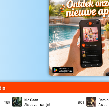
dio
Nic Caan
Domini
1989
2008
Als de zon schijnt
Als ee