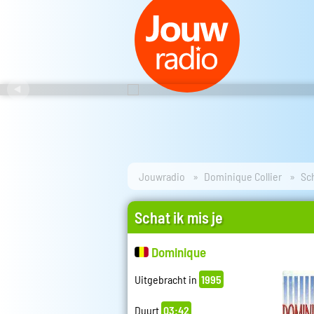
Jouwradio
Dominique Collier
Sch
Schat ik mis je
Dominique
Uitgebracht in
1995
Duurt
03:42