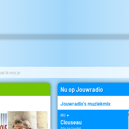
at ik mis je
Nu op Jouwradio
Jouwradio's muziekmix
nu
►
Clouseau
Als je lacht