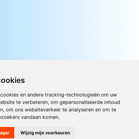
cookies
 cookies en andere tracking-technologieën om uw
ebsite te verbeteren, om gepersonaliseerde inhoud
Luister nu naar Jouwradio! De beste
Nederlandstalige muziek uit de lage
en, om ons websiteverkeer te analyseren en om te
landen hoor je hier al 20 jaar. In
ezoekers vandaan komen.
digitale kwaliteit op je laptop, tablet
of smartphone.
eiger
Wijzig mijn voorkeuren