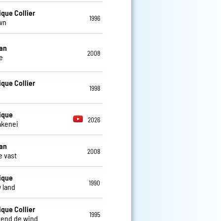
que Collier
1996
wn
an
2008
e
que Collier
1998
ique
2026
akenei
an
2008
 vast
ique
1990
w land
que Collier
1995
riend de wind