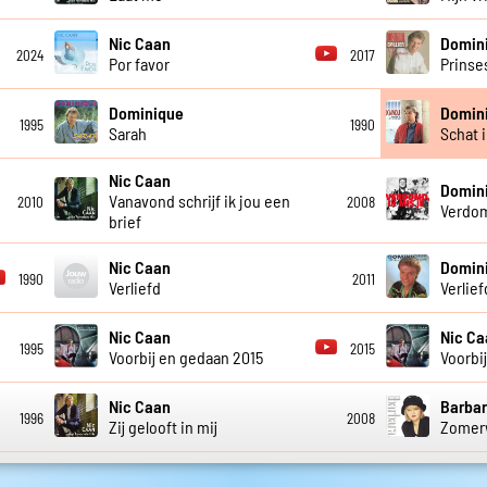
Nic Caan
Domini
2024
2017
Por favor
Prinse
Dominique
Domin
1995
1990
Sarah
Schat i
Nic Caan
Domin
Vanavond schrijf ik jou een
2010
2008
Verdom
brief
Nic Caan
Domin
1990
2011
Verliefd
Verlief
Nic Caan
Nic Ca
1995
2015
Voorbij en gedaan 2015
Voorbi
Nic Caan
Barbar
1996
2008
Zij gelooft in mij
Zomer