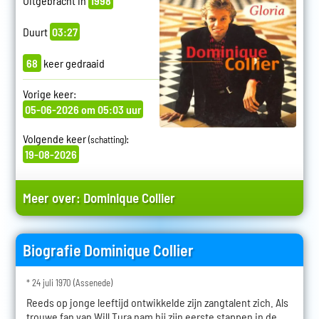
Uitgebracht in
1998
Duurt
03:27
68
keer gedraaid
Vorige keer:
05-06-2026 om 05:03 uur
Volgende keer
:
(schatting)
19-08-2026
Meer over:
Dominique Collier
Biografie Dominique Collier
* 24 juli 1970 (Assenede)
Reeds op jonge leeftijd ontwikkelde zijn zangtalent zich. Als
trouwe fan van Will Tura nam hij zijn eerste stappen in de