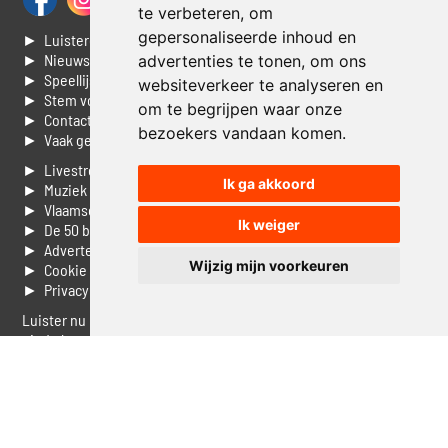
te verbeteren, om
gepersonaliseerde inhoud en
► Luisteren naar Jouwradio
► Nieuws
advertenties te tonen, om ons
► Speellijst
websiteverkeer te analyseren en
► Stem voor de Dag top 3
om te begrijpen waar onze
► Contacteer ons
bezoekers vandaan komen.
► Vaak gestelde vragen
► Livestream informatie
Ik ga akkoord
► Muziek opzoeken
► Vlaamse 100 Aller tijden
Ik weiger
► De 50 beste van...
► Adverteren op Jouwradio
Wijzig mijn voorkeuren
► Cookie voorkeuren wijzigen
► Privacyinformatie
Luister nu naar Jouwradio! De beste Nederlandstalige muziek
uit de lage landen hoor je hier al 20 jaar. In digitale kwaliteit op je
laptop, tablet of smartphone.
© Jouwradio 2006 - 2026 - alle rechten voorbehouden.