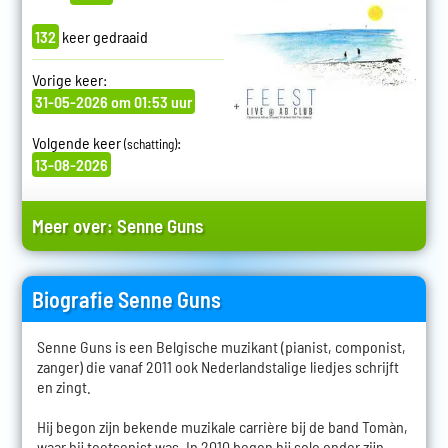
132
keer gedraaid
Vorige keer:
31-05-2026 om 01:53 uur
Volgende keer
:
(schatting)
13-08-2026
Meer over:
Senne Guns
Biografie Senne Guns
Senne Guns is een Belgische muzikant (pianist, componist,
zanger) die vanaf 2011 ook Nederlandstalige liedjes schrijft
en zingt.
Hij begon zijn bekende muzikale carrière bij de band Tomàn,
waar hij toetsenist was. In 2010 begon hij solo onder zijn