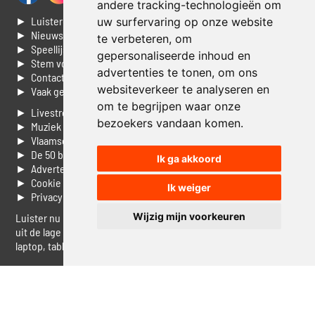
andere tracking-technologieën om
► Luisteren naar Jouwradio
uw surfervaring op onze website
► Nieuws
te verbeteren, om
► Speellijst
gepersonaliseerde inhoud en
► Stem voor de Dag top 3
advertenties te tonen, om ons
► Contacteer ons
websiteverkeer te analyseren en
► Vaak gestelde vragen
om te begrijpen waar onze
► Livestream informatie
bezoekers vandaan komen.
► Muziek opzoeken
► Vlaamse 100 Aller tijden
► De 50 beste van...
Ik ga akkoord
► Adverteren op Jouwradio
► Cookie voorkeuren wijzigen
Ik weiger
► Privacyinformatie
Wijzig mijn voorkeuren
Luister nu naar Jouwradio! De beste Nederlandstalige muziek
uit de lage landen hoor je hier al 20 jaar. In digitale kwaliteit op je
laptop, tablet of smartphone.
© Jouwradio 2006 - 2026 - alle rechten voorbehouden.
Design door
Cloudscape EP
.