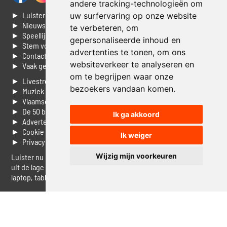
andere tracking-technologieën om
► Luisteren naar Jouwradio
uw surfervaring op onze website
► Nieuws
te verbeteren, om
► Speellijst
gepersonaliseerde inhoud en
► Stem voor de Dag top 3
advertenties te tonen, om ons
► Contacteer ons
websiteverkeer te analyseren en
► Vaak gestelde vragen
om te begrijpen waar onze
► Livestream informatie
bezoekers vandaan komen.
► Muziek opzoeken
► Vlaamse 100 Aller tijden
► De 50 beste van...
Ik ga akkoord
► Adverteren op Jouwradio
► Cookie voorkeuren wijzigen
Ik weiger
► Privacyinformatie
Wijzig mijn voorkeuren
Luister nu naar Jouwradio! De beste Nederlandstalige muziek
uit de lage landen hoor je hier al 20 jaar. In digitale kwaliteit op je
laptop, tablet of smartphone.
© Jouwradio 2006 - 2026 - alle rechten voorbehouden.
Design door
Cloudscape EP
.