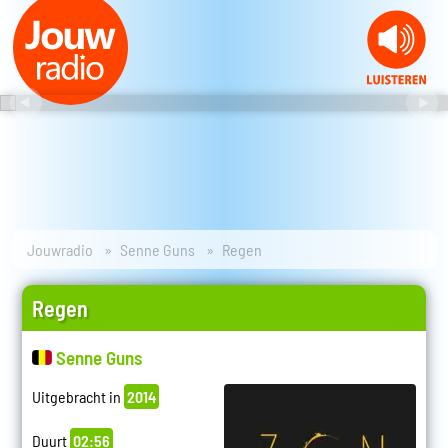
Jouwradio
Senne Guns
Regen
Regen
Senne Guns
Uitgebracht in
2014
Duurt
02:56