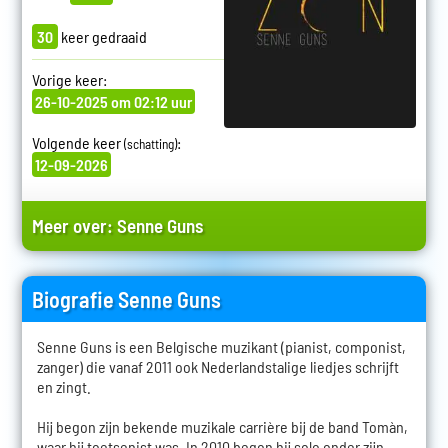
30
keer gedraaid
Vorige keer:
26-10-2025 om 02:12 uur
Volgende keer
:
(schatting)
12-09-2026
Meer over:
Senne Guns
Biografie Senne Guns
Senne Guns is een Belgische muzikant (pianist, componist,
zanger) die vanaf 2011 ook Nederlandstalige liedjes schrijft
en zingt.
Hij begon zijn bekende muzikale carrière bij de band Tomàn,
waar hij toetsenist was. In 2010 begon hij solo onder zijn