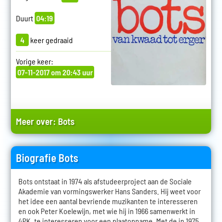
Duurt
04:19
4
keer gedraaid
Vorige keer:
07-11-2017 om 20:43 uur
Meer over:
Bots
Biografie Bots
Bots ontstaat in 1974 als afstudeerproject aan de Sociale
Akademie van vormingswerker Hans Sanders. Hij weet voor
het idee een aantal bevriende muzikanten te interesseren
en ook Peter Koelewijn, met wie hij in 1966 samenwerkt in
4PK, te interesseren voor een plaatopname. Met de in 1975