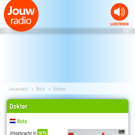
Jouwradio
Bots
Dokter
Dokter
Bots
Uitgebracht in
1975