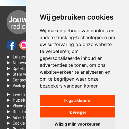
Wij gebruiken cookies
Wij maken gebruik van cookies en
andere tracking-technologieën om
uw surfervaring op onze website
te verbeteren, om
► Luisteren naar Jouwradio
gepersonaliseerde inhoud en
► Nieuws
advertenties te tonen, om ons
► Speellijst
websiteverkeer te analyseren en
► Stem voor de Dag top 3
om te begrijpen waar onze
► Contacteer ons
► Vaak gestelde vragen
bezoekers vandaan komen.
► Livestream informatie
► Muziek opzoeken
Ik ga akkoord
► Vlaamse 100 Aller tijden
► De 50 beste van...
Ik weiger
► Adverteren op Jouwradio
► Cookie voorkeuren wijzigen
Wijzig mijn voorkeuren
► Privacyinformatie