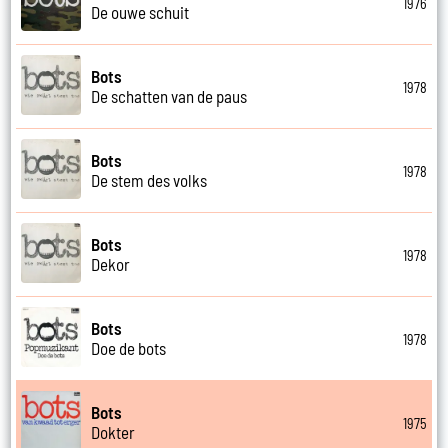
1976
De ouwe schuit
Bots
1978
De schatten van de paus
Bots
1978
De stem des volks
Bots
1978
Dekor
Bots
1978
Doe de bots
Bots
1975
Dokter