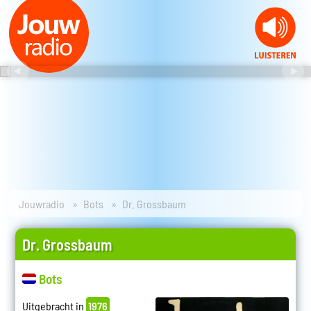
Jouwradio
Bots
Dr. Grossbaum
Dr. Grossbaum
Bots
Uitgebracht in
1976