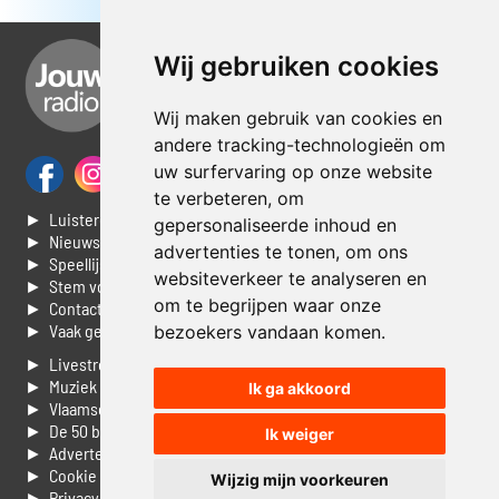
Wij gebruiken cookies
Wij maken gebruik van cookies en
andere tracking-technologieën om
uw surfervaring op onze website
te verbeteren, om
► Luisteren naar Jouwradio
gepersonaliseerde inhoud en
► Nieuws
advertenties te tonen, om ons
► Speellijst
websiteverkeer te analyseren en
► Stem voor de Dag top 3
om te begrijpen waar onze
► Contacteer ons
► Vaak gestelde vragen
bezoekers vandaan komen.
► Livestream informatie
► Muziek opzoeken
Ik ga akkoord
► Vlaamse 100 Aller tijden
► De 50 beste van...
Ik weiger
► Adverteren op Jouwradio
► Cookie voorkeuren wijzigen
Wijzig mijn voorkeuren
► Privacyinformatie