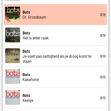
Bots
1976
Dr. Grossbaum
Bots
1976
Het is weer raak
Bots
Je voelt pas nattigheid als je droog komt te
1979
staan
Bots
1975
Kakafonie
Bots
1975
Keesje