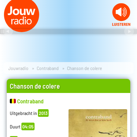
Jouwradio
Contraband
Chanson de colere
Chanson de colere
Contraband
Uitgebracht in
2013
Duurt
04:05