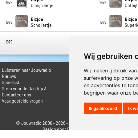
1979
1979
O mijn liefje
Ontbijt
Bizjoe
Bizjoe
1979
1979
Scholiertje
Superk
1979
Wij gebruiken 
Luisteren naar Jouwradio
► Livestream informatie
Wij maken gebruik van
 Nieuws
► Muziek opzoeken
surfervaring op onze w
Speellijst
► Vlaamse 100 Aller tijden
en advertenties te ton
Stem voor de Dag top 3
► De 50 beste van...
begrijpen waar onze b
Contacteer ons
► Adverteren op Jouwradio
Vaak gestelde vragen
► Cookie voorkeuren wijzigen
► Privacyinformatie
Ik ga akkoord
Ik w
© Jouwradio 2006 - 2026 - alle rechten voorbehouden.
Design door
Cloudscape EP
.