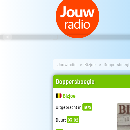
Jouwradio
Bizjoe
Doppersboegi
Doppersboegie
Bizjoe
Uitgebracht in
1979
Duurt
03:02