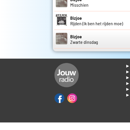
Misschien
Bizjoe
Rijden (Ik ben het rijden moe)
Bizjoe
Zwarte dinsdag
► 
►
► 
► 
► 
► 