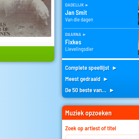
dadelijk
►
Jan Smit
Van die dagen
daarna
►
Fixkes
Lievelingsdier
Complete speellijst ►
Meest gedraaid ►
De 50 beste van... ►
Muziek opzoeken
Zoek op artiest of titel