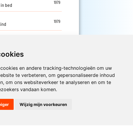
1979
 in bed
1979
ind
cookies
Luister nu naar Jouwradio! De beste
 cookies en andere tracking-technologieën om uw
Nederlandstalige muziek uit de lage
ebsite te verbeteren, om gepersonaliseerde inhoud
landen hoor je hier al 20 jaar. In
en, om ons websiteverkeer te analyseren en om te
digitale kwaliteit op je laptop, tablet
ezoekers vandaan komen.
of smartphone.
eiger
Wijzig mijn voorkeuren