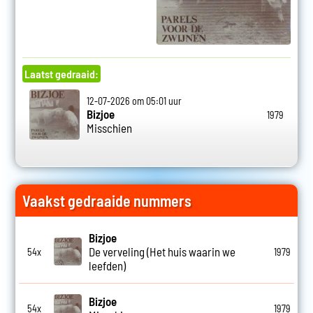
Laatst gedraaid:
12-07-2026 om 05:01 uur
Bizjoe
1979
Misschien
Vaakst gedraaide nummers
Bizjoe
De verveling (Het huis waarin we
54x
1979
leefden)
Bizjoe
54x
1979