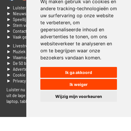
Wij maken gebruik van cookies en
► Luisteren naar Jouwradio
andere tracking-technologieën om
► Nieuws
uw surfervaring op onze website
► Speellijst
te verbeteren, om
► Stem voor de Dag top 3
gepersonaliseerde inhoud en
► Contacteer ons
advertenties te tonen, om ons
► Vaak gestelde vragen
websiteverkeer te analyseren en
► Livestream informatie
om te begrijpen waar onze
► Muziek opzoeken
► Vlaamse 100 Aller tijden
bezoekers vandaan komen.
► De 50 beste van...
► Adverteren op Jouwradio
Ik ga akkoord
► Cookie voorkeuren wijzigen
► Privacyinformatie
Ik weiger
Luister nu naar Jouwradio! De beste Nederlandstalige muziek
uit de lage landen hoor je hier al 20 jaar. In digitale kwaliteit op je
Wijzig mijn voorkeuren
laptop, tablet of smartphone.
© Jouwradio 2006 - 2026 - alle rechten voorbehouden.
Design door
Cloudscape EP
.