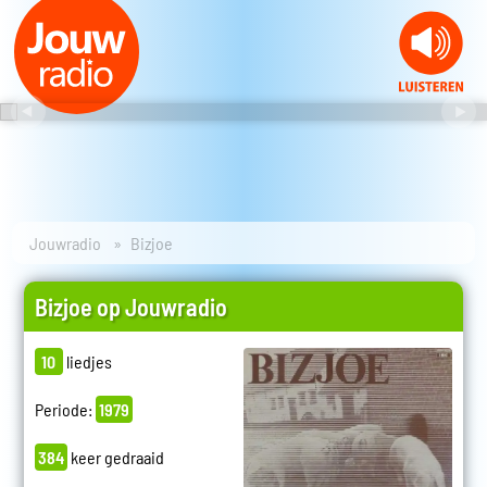
Jouwradio
Bizjoe
Bizjoe op Jouwradio
10
liedjes
Periode:
1979
384
keer gedraaid