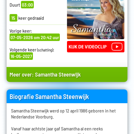
Duurt
03:00
15
keer gedraaid
Vorige keer:
07-05-2026 om 20:42 uur
Volgende keer
:
(schatting)
16-05-2027
Meer over:
Samantha Steenwijk
Biografie Samantha Steenwijk
Samantha Steenwijk werd op 12 april 1986 geboren in het
Nederlandse Voorburg.
Vanaf haar achtste jaar gaf Samantha al een reeks