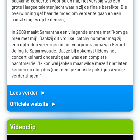
badkamerconcerten voor pa en ma. Het vervolg was een
grote Haagse talentenjacht waarin zij de finale bereikte. Die
overwinning gaf haar de moed om verder te gaan en een
aantal singles op te nemen.
In 2009 maakt Samantha een vliegende entree met "Kom ga
mee met mij". Dankzij dit vrolijke, catchy nummer mag zij
een optreden verzorgen in het voorprogramma van Gerard
Joling te Spaarnwoude. Dat ze bij opkomst tijdens het
concert keihard onderuit gaat, was een complete
nachtmerrie. "Ik kon wel janken maar wilde mezelf niet laten
kennen en ging dus (met een gekneusde pols) quasi vrolijk
verder zingen."
Lees verder ►
Officiele website ►
Videoclip