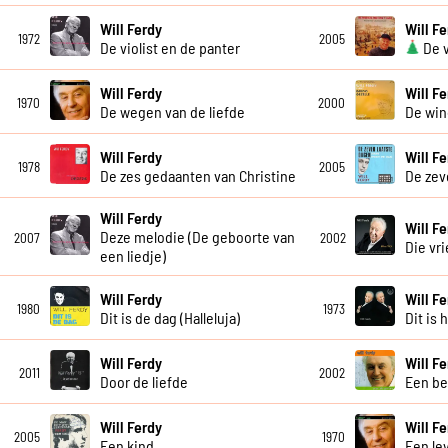
Will Ferdy
Will F
1972
2005
De violist en de panter
De v
Will Ferdy
Will F
1970
2000
De wegen van de liefde
De wi
Will Ferdy
Will F
1978
2005
De zes gedaanten van Christine
De zev
Will Ferdy
Will F
Deze melodie (De geboorte van
2007
2002
Die vr
een liedje)
Will Ferdy
Will F
1980
1973
Dit is de dag (Halleluja)
Dit is 
Will Ferdy
Will F
2011
2002
Door de liefde
Een be
Will Ferdy
Will F
2005
1970
Een kind
Een le