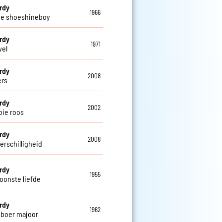
erdy
1966
me shoeshineboy
erdy
1971
vel
erdy
2008
ers
erdy
2002
ie roos
erdy
2008
erschilligheid
erdy
1955
oonste liefde
erdy
1962
boer majoor