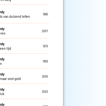
erdy
1985
ls van duizend tellen
erdy
2007
eren
erdy
1975
een tijd
erdy
1993
en
erdy
2005
 maar veel geld
erdy
2002
ick
erdy