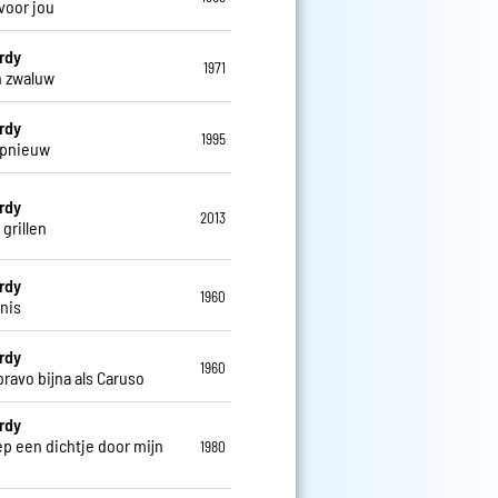
 voor jou
erdy
1971
n zwaluw
erdy
1995
 opnieuw
erdy
2013
 grillen
erdy
1960
enis
erdy
1960
bravo bijna als Caruso
erdy
ep een dichtje door mijn
1980