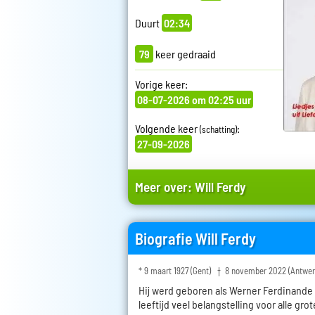
Duurt
02:34
79
keer gedraaid
Vorige keer:
08-07-2026 om 02:25 uur
Volgende keer
:
(schatting)
27-09-2026
Meer over:
Will Ferdy
Biografie Will Ferdy
* 9 maart 1927 (Gent) † 8 november 2022 (Antwer
Hij werd geboren als Werner Ferdinande 
leeftijd veel belangstelling voor alle gro