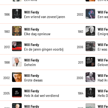
Will Ferdy
Will F
1996
2002
Een vriend van zoveel jaren
Een wa
Will Ferdy
Will F
1993
1983
Elke dag opnieuw
Emigr
Will Ferdy
Will F
2013
2006
En de jaren gingen voorbij
Er was 
Will Ferdy
Will F
1998
2011
Geheim
Gelov
Will Ferdy
Will F
2002
2000
Grote dwaas
Had ik
Will Ferdy
Will F
2005
1964
Heb ik dat wel verdiend
Hello D
Will Ferdy
Will F