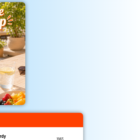
erdy
1983