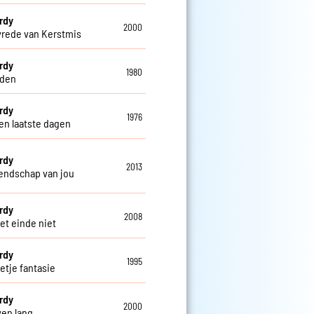
erdy
2000
rede van Kerstmis
erdy
1980
nden
erdy
1976
en laatste dagen
erdy
2013
iendschap van jou
erdy
2008
het einde niet
erdy
1995
etje fantasie
erdy
2000
ven lang