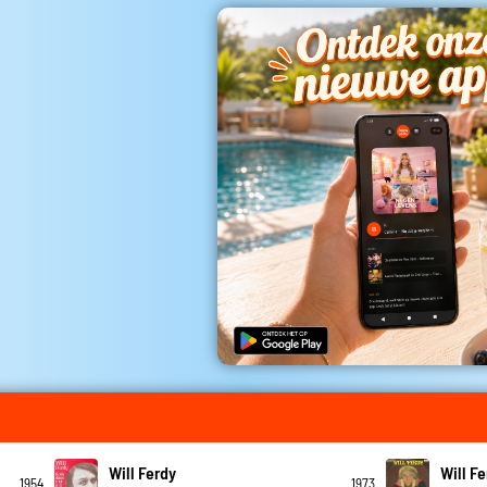
Will Ferdy
Will F
1954
1973