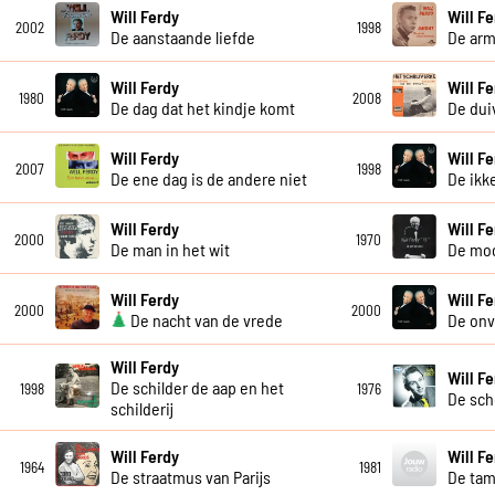
Will Ferdy
Will F
2002
1998
De aanstaande liefde
De ar
Will Ferdy
Will F
1980
2008
De dag dat het kindje komt
De dui
Will Ferdy
Will F
2007
1998
De ene dag is de andere niet
De ikk
Will Ferdy
Will F
2000
1970
De man in het wit
De moo
Will Ferdy
Will F
2000
2000
De nacht van de vrede
De onv
Will Ferdy
Will F
De schilder de aap en het
1998
1976
De sch
schilderij
Will Ferdy
Will F
1964
1981
De straatmus van Parijs
De tam