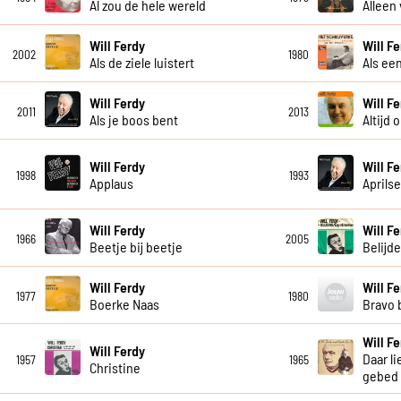
Al zou de hele wereld
Alleen
Will Ferdy
Will F
2002
1980
Als de ziele luistert
Als ee
Will Ferdy
Will F
2011
2013
Als je boos bent
Altijd
Will Ferdy
Will F
1998
1993
Applaus
Aprilse
Will Ferdy
Will F
1966
2005
Beetje bij beetje
Belijd
Will Ferdy
Will F
1977
1980
Boerke Naas
Bravo 
Will F
Will Ferdy
Daar li
1957
1965
Christine
gebed