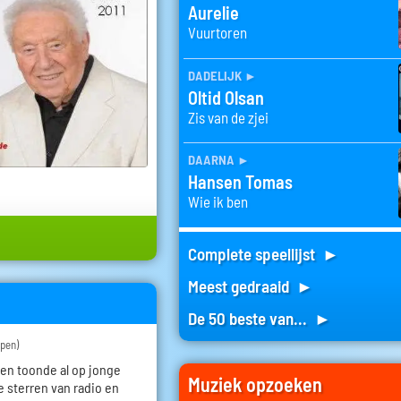
Aurelie
Vuurtoren
dadelijk
►
Oltid Olsan
Zis van de zjei
daarna
►
Hansen Tomas
Wie ik ben
Complete speellijst ►
Meest gedraaid ►
De 50 beste van... ►
pen)
en toonde al op jonge
Muziek opzoeken
te sterren van radio en