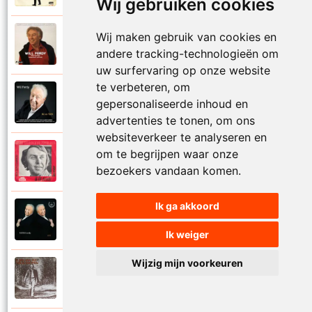
Wij gebruiken cookies
Wij maken gebruik van cookies en
Will Ferdy
1987
Met alleen maar de liefde
andere tracking-technologieën om
uw surfervaring op onze website
te verbeteren, om
Will Ferdy
gepersonaliseerde inhoud en
2013
Mijmeren
advertenties te tonen, om ons
websiteverkeer te analyseren en
om te begrijpen waar onze
Will Ferdy
1976
Mijn concerto voor jou
bezoekers vandaan komen.
Ik ga akkoord
Will Ferdy
2008
Mijn kinderen
Ik weiger
Wijzig mijn voorkeuren
Will Ferdy
1972
Mijn kindertijd