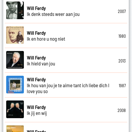
Will Ferdy
2007
Ik denk steeds weer aan jou
Will Ferdy
1980
Ik en hore u nog niet
Will Ferdy
2013
Ik hield van jou
Will Ferdy
Ik hou van jou je te aime tant ich liebe dich I
1987
love you so
Will Ferdy
2008
Ik jij en wij
Will Ferdy