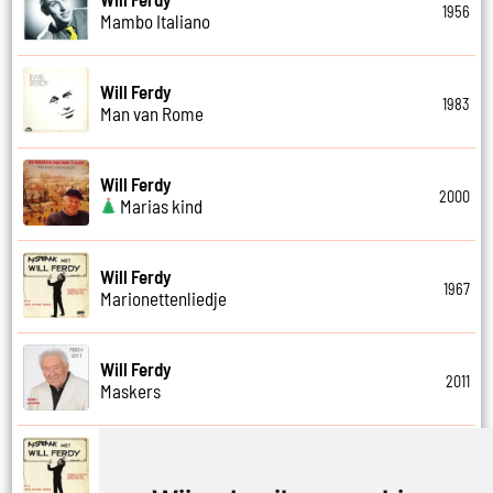
1956
Mambo Italiano
Will Ferdy
1983
Man van Rome
Will Ferdy
2000
Marias kind
Will Ferdy
1967
Marionettenliedje
Will Ferdy
2011
Maskers
Will Ferdy
1967
Men vergeet niets