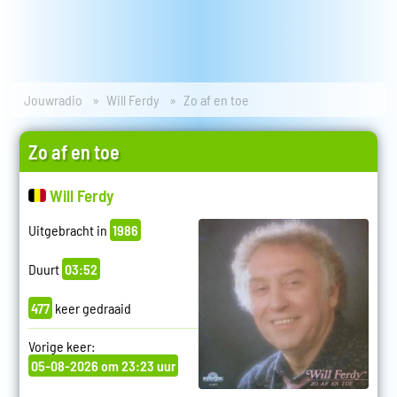
Jouwradio
Will Ferdy
Zo af en toe
Zo af en toe
Will Ferdy
Uitgebracht in
1986
Duurt
03:52
477
keer gedraaid
Vorige keer:
05-08-2026 om 23:23 uur