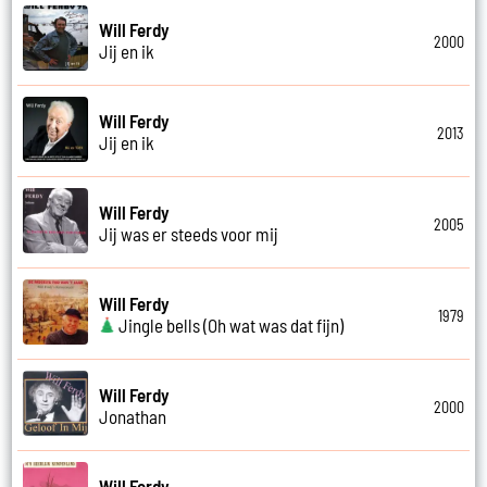
Will Ferdy
2000
Jij en ik
Will Ferdy
2013
Jij en ik
Will Ferdy
2005
Jij was er steeds voor mij
Will Ferdy
1979
Jingle bells (Oh wat was dat fijn)
Will Ferdy
2000
Jonathan
Will Ferdy