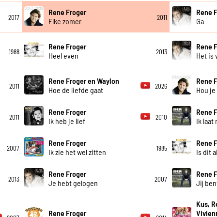
Rene Froger
Rene F
2017
2011
Elke zomer
Ga
Rene Froger
Rene F
1988
2013
Heel even
Het is 
Rene Froger en Waylon
Rene F
2011
2026
Hoe de liefde gaat
Hou je
Rene Froger
Rene F
2011
2010
Ik heb je lief
Ik laat
Rene Froger
Rene F
2007
1985
Ik zie het wel zitten
Is dit a
Rene Froger
Rene F
2013
2007
Je hebt gelogen
Jij ben
Kus, R
Rene Froger
Vivien