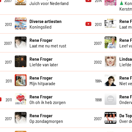
2007
2014
Juich voor Nederland
Kon 
Kerstm
Diverse artiesten
Rene F
2013
2013
Koningslied
Laat m
Rene Froger
Rene F
2007
2007
Laat me nu met rust
Leef v
Rene Froger
Lindsa
2017
2002
Liefde van later
Liefde 
Rene Froger
Rene F
2011
1984
Mijn hitparade
Niet v
Rene Froger
Rene F
2011
1998
Oh oh ik heb zorgen
Onder
Rene Froger
De Top
2017
2007
Op zondagmorgen
Over d