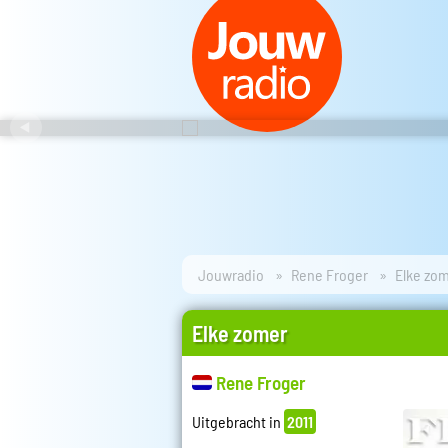
Jouwradio
Rene Froger
Elke zo
Elke zomer
Rene Froger
Uitgebracht in
2011