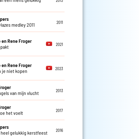
2013
pers
2011
Hazes medley 2011
 en Rene Froger
2021
pakt
 en Rene Froger
2023
n je niet kopen
roger
2013
ugels van mijn vlucht
roger
2017
hoe het voelt
pers
2016
heel gelukkig kerstfeest