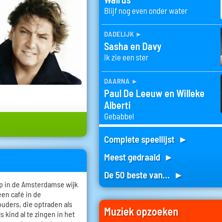
Blijf nog even onder water
dadelijk
►
Sasha en Davy
Ik zie een ster
daarna
►
Paul De Leeuw en Willeke
Alberti
Gebabbel
Complete speellijst ►
Meest gedraaid ►
De 50 beste van... ►
p in de Amsterdamse wijk
een café in de
ouders, die optraden als
Muziek opzoeken
 kind al te zingen in het