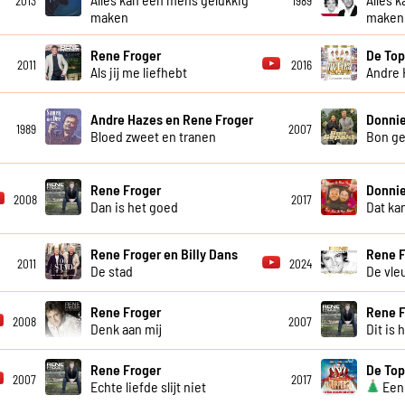
2013
1989
maken
maken
Rene Froger
De Top
2011
2016
Als jij me liefhebt
Andre 
Andre Hazes en Rene Froger
Donnie
1989
2007
Bloed zweet en tranen
Bon ge
Rene Froger
Donnie
2008
2017
Dan is het goed
Dat ka
Rene Froger en Billy Dans
Rene F
2011
2024
De stad
De vle
Rene Froger
Rene F
2008
2007
Denk aan mij
Dit is 
Rene Froger
De Top
2007
2017
Echte liefde slijt niet
Een 