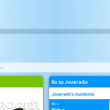
mer
Nu op Jouwradio
Jouwradio's muziekmix
nu
►
Walrus