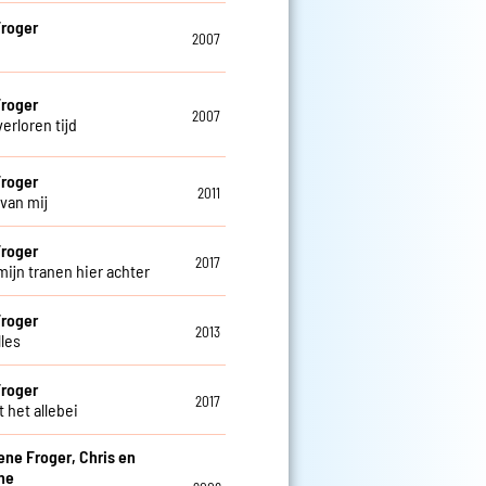
roger
2007
roger
2007
verloren tijd
roger
2011
 van mij
roger
2017
 mijn tranen hier achter
roger
2013
lles
roger
2017
t het allebei
ene Froger, Chris en
ne