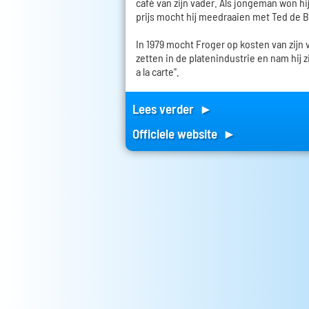
café van zijn vader. Als jongeman won hij
prijs mocht hij meedraaien met Ted de B
In 1979 mocht Froger op kosten van zijn 
zetten in de platenindustrie en nam hij zi
a la carte".
Lees verder ►
Officiele website ►