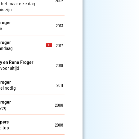
2006
het maar elke dag
is zijn
roger
2013
e
roger
2017
andaag
y en Rene Froger
2019
voor altijd
roger
2011
eel nodig
roger
2008
weg
pers
2008
e top