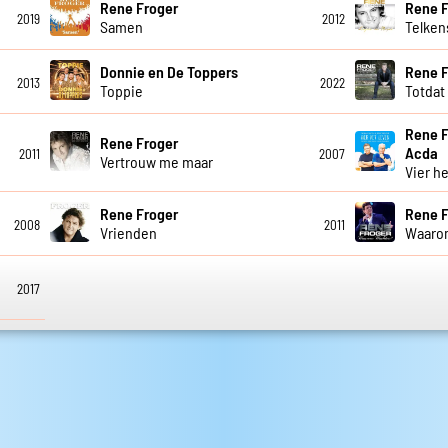
Rene Froger
Rene F
2019
2012
Samen
Telken
Donnie en De Toppers
Rene F
2013
2022
Toppie
Totdat 
Rene 
Rene Froger
Acda
2011
2007
Vertrouw me maar
Vier h
Rene Froger
Rene F
2008
2011
Vrienden
Waaro
2017