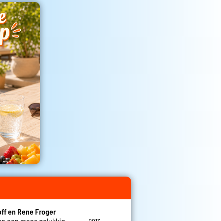
off en Rene Froger
kan een mens gelukkig