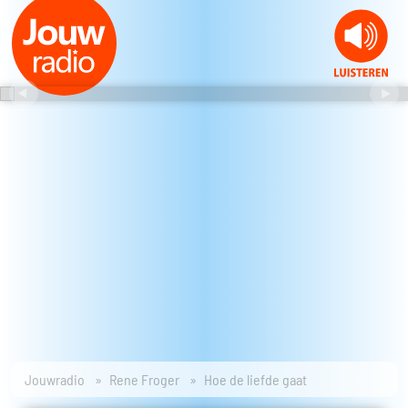
Jouwradio
Rene Froger
Hoe de liefde gaat