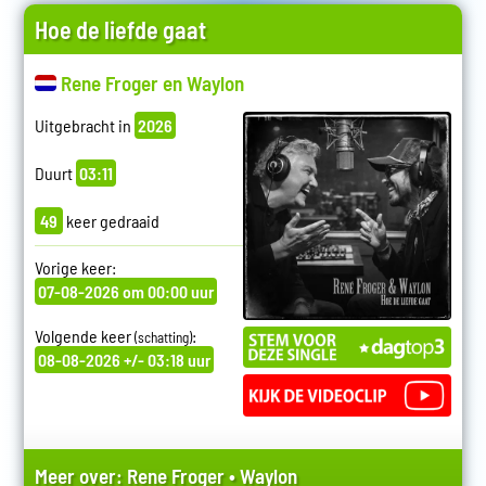
Hoe de liefde gaat
Rene Froger en Waylon
Uitgebracht in
2026
Duurt
03:11
49
keer gedraaid
Vorige keer:
07-08-2026 om 00:00 uur
Volgende keer
:
(schatting)
08-08-2026 +/- 03:18 uur
Meer over:
Rene Froger
•
Waylon