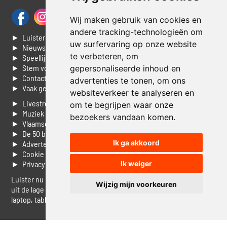
Wij maken gebruik van cookies en
andere tracking-technologieën om
► Luisteren naar Jouwradio
uw surfervaring op onze website
► Nieuws
te verbeteren, om
► Speellijst
► Stem voor de Dag top 3
gepersonaliseerde inhoud en
► Contacteer ons
advertenties te tonen, om ons
► Vaak gestelde vragen
websiteverkeer te analyseren en
► Livestream informatie
om te begrijpen waar onze
► Muziek opzoeken
bezoekers vandaan komen.
► Vlaamse 100 Aller tijden
► De 50 beste van...
Ik ga akkoord
► Adverteren op Jouwradio
► Cookie voorkeuren wijzigen
Ik weiger
► Privacyinformatie
Luister nu naar Jouwradio! De beste Nederlandstalige muziek
Wijzig mijn voorkeuren
uit de lage landen hoor je hier al 20 jaar. In digitale kwaliteit op je
laptop, tablet of smartphone.