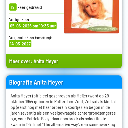
19
keer gedraaid
Vorige keer:
05-06-2026 om 19:35 uur
Volgende keer
:
(schatting)
14-03-2027
Meer over:
Anita Meyer
Biografie Anita Meyer
Anita Meyer (officieel geschreven als Meijer) werd op 29
oktober 1954 geboren in Rotterdam-Zuid. Ze trad als kind al
op (eerst nog met haar broer) in koortjes en begon in de
jaren zeventig als een veelgevraagde achtergrondzangeres,
o.a. voor Patricia Paay. Haar doorbraak als soloartieste
kwam in 1976 met "The alternative way", een samenwerking