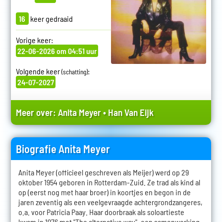
16
keer gedraaid
Vorige keer:
22-06-2026 om 04:51 uur
Volgende keer
:
(schatting)
24-07-2027
Meer over:
Anita Meyer
•
Han Van Eijk
Biografie Anita Meyer
Anita Meyer (officieel geschreven als Meijer) werd op 29
oktober 1954 geboren in Rotterdam-Zuid. Ze trad als kind al
op (eerst nog met haar broer) in koortjes en begon in de
jaren zeventig als een veelgevraagde achtergrondzangeres,
o.a. voor Patricia Paay. Haar doorbraak als soloartieste
kwam in 1976 met "The alternative way", een samenwerking