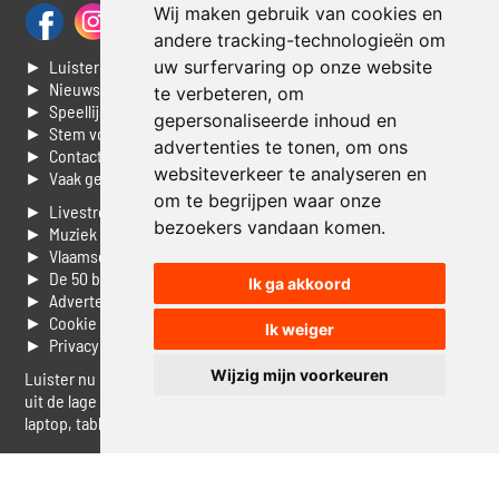
Wij maken gebruik van cookies en
andere tracking-technologieën om
► Luisteren naar Jouwradio
uw surfervaring op onze website
► Nieuws
te verbeteren, om
► Speellijst
gepersonaliseerde inhoud en
► Stem voor de Dag top 3
advertenties te tonen, om ons
► Contacteer ons
websiteverkeer te analyseren en
► Vaak gestelde vragen
om te begrijpen waar onze
► Livestream informatie
bezoekers vandaan komen.
► Muziek opzoeken
► Vlaamse 100 Aller tijden
► De 50 beste van...
Ik ga akkoord
► Adverteren op Jouwradio
► Cookie voorkeuren wijzigen
Ik weiger
► Privacyinformatie
Wijzig mijn voorkeuren
Luister nu naar Jouwradio! De beste Nederlandstalige muziek
uit de lage landen hoor je hier al 20 jaar. In digitale kwaliteit op je
laptop, tablet of smartphone.