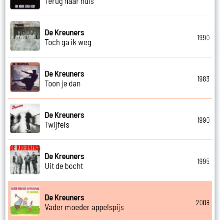
Terug naar huis
De Kreuners
1990
Toch ga ik weg
De Kreuners
1983
Toon je dan
De Kreuners
1990
Twijfels
De Kreuners
1995
Uit de bocht
De Kreuners
2008
Vader moeder appelspijs