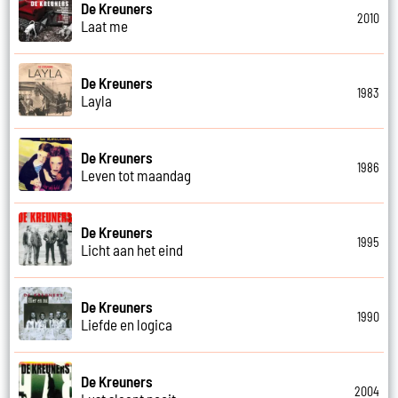
De Kreuners
2010
Laat me
De Kreuners
1983
Layla
De Kreuners
1986
Leven tot maandag
De Kreuners
1995
Licht aan het eind
De Kreuners
1990
Liefde en logica
De Kreuners
2004