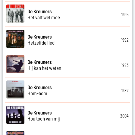
De Kreuners
1995
Het valt wel mee
De Kreuners
1992
Hetzelfde lied
De Kreuners
1983
Hij kan het weten
De Kreuners
1982
Hom-bom
De Kreuners
2004
Hou toch van mij