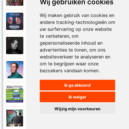
Levenslang
Wij gebruiken cookies
Wij maken gebruik van cookies en
Sergio en Walter Grootaers
andere tracking-technologieën om
2002
Ontdek jezelf
uw surfervaring op onze website
te verbeteren, om
gepersonaliseerde inhoud en
Walter Grootaers
2024
Plaats in je hart
advertenties te tonen, om ons
websiteverkeer te analyseren en
om te begrijpen waar onze
Walter Grootaers
bezoekers vandaan komen.
2024
Que je t aime
Ik ga akkoord
Mozaiek en Walter Grootaers
2002
Tweehonderd met een hand
Ik weiger
Wijzig mijn voorkeuren
Walter Grootaers
1993
Van een andere soort