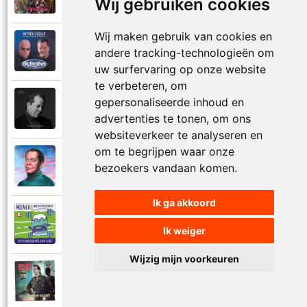
Levenslang
Wij gebruiken cookies
Wij maken gebruik van cookies en
Sergio en Walter Grootaers
andere tracking-technologieën om
2002
Ontdek jezelf
uw surfervaring op onze website
te verbeteren, om
gepersonaliseerde inhoud en
Walter Grootaers
2024
Plaats in je hart
advertenties te tonen, om ons
websiteverkeer te analyseren en
om te begrijpen waar onze
Walter Grootaers
bezoekers vandaan komen.
2024
Que je t aime
Ik ga akkoord
Mozaiek en Walter Grootaers
2002
Tweehonderd met een hand
Ik weiger
Wijzig mijn voorkeuren
Walter Grootaers
1993
Van een andere soort