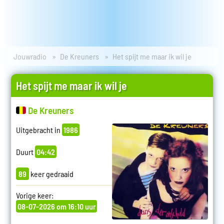
Jouwradio
De Kreuners
Het spijt me maar ik wil je
Het spijt me maar ik wil je
De Kreuners
Uitgebracht in
1986
Duurt
04:42
89
keer gedraaid
Vorige keer:
08-07-2026 om 16:10 uur