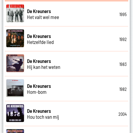
De Kreuners
1995
Het valt wel mee
De Kreuners
1992
Hetzelfde lied
De Kreuners
1983
Hij kan het weten
De Kreuners
1982
Hom-bom
De Kreuners
2004
Hou toch van mij