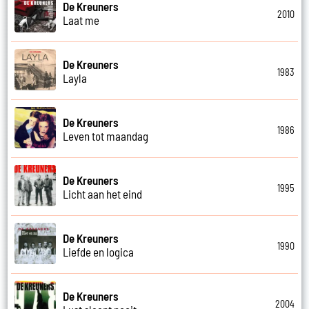
De Kreuners
2010
Laat me
De Kreuners
1983
Layla
De Kreuners
1986
Leven tot maandag
De Kreuners
1995
Licht aan het eind
De Kreuners
1990
Liefde en logica
De Kreuners
2004