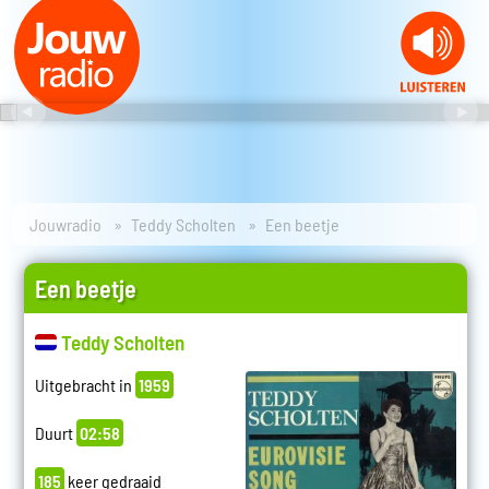
Jouwradio
Teddy Scholten
Een beetje
Een beetje
Teddy Scholten
Uitgebracht in
1959
Duurt
02:58
185
keer gedraaid