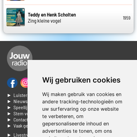
Teddy en Henk Scholten
1959
Zing kleine vogel
Wij gebruiken cookies
Wij maken gebruik van cookies en
► Luisteren naar Jouwradio
► Nieuws
andere tracking-technologieën om
► Speellijst
uw surfervaring op onze website
► Stem voor de Dag top 3
te verbeteren, om
► Contacteer ons
gepersonaliseerde inhoud en
► Vaak gestelde vragen
advertenties te tonen, om ons
► Livestream informatie