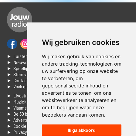
Wij gebruiken cookies
► Luisteren naar Jouwradio
Wij maken gebruik van cookies en
► Nieuws
andere tracking-technologieën om
► Speellijst
uw surfervaring op onze website
► Stem voor de Dag top 3
te verbeteren, om
► Contacteer ons
gepersonaliseerde inhoud en
► Vaak gestelde vragen
advertenties te tonen, om ons
► Livestream informatie
websiteverkeer te analyseren en
► Muziek opzoeken
om te begrijpen waar onze
► Vlaamse 100 Aller tijden
► De 50 beste van...
bezoekers vandaan komen.
► Adverteren op Jouwradio
► Cookie voorkeuren wijzigen
Ik ga akkoord
► Privacyinformatie