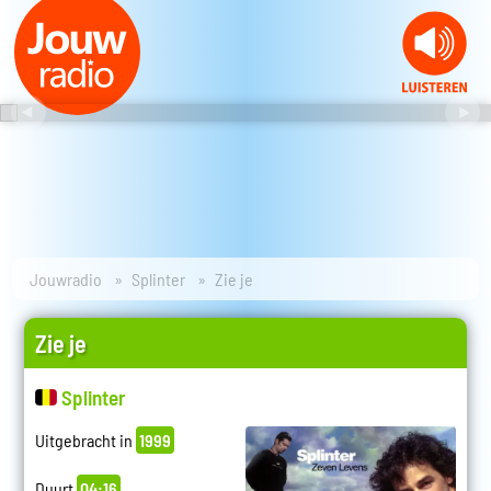
Jouwradio
Splinter
Zie je
Zie je
Splinter
Uitgebracht in
1999
Duurt
04:16