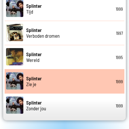
Splinter
1999
Tijd
Splinter
1997
Verboden dromen
Splinter
1995
Wereld
Splinter
1999
Zie je
Splinter
1999
Zonder jou