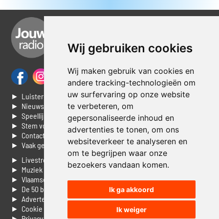
Wij gebruiken cookies
Wij maken gebruik van cookies en
andere tracking-technologieën om
uw surfervaring op onze website
► Luisteren naar Jouwradio
► Nieuws
te verbeteren, om
► Speellijst
gepersonaliseerde inhoud en
► Stem voor de Dag top 3
advertenties te tonen, om ons
► Contacteer ons
websiteverkeer te analyseren en
► Vaak gestelde vragen
om te begrijpen waar onze
► Livestream informatie
bezoekers vandaan komen.
► Muziek opzoeken
► Vlaamse 100 Aller tijden
► De 50 beste van...
Ik ga akkoord
► Adverteren op Jouwradio
► Cookie voorkeuren wijzigen
Ik weiger
► Privacyinformatie