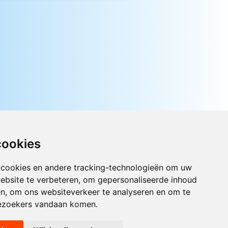
cookies
 cookies en andere tracking-technologieën om uw
Luister nu naar Jouwradio! De beste
ebsite te verbeteren, om gepersonaliseerde inhoud
Nederlandstalige muziek uit de lage
en, om ons websiteverkeer te analyseren en om te
landen hoor je hier al 20 jaar. In
ezoekers vandaan komen.
digitale kwaliteit op je laptop, tablet
of smartphone.