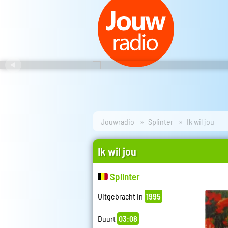
Jouwradio
Splinter
Ik wil jou
Ik wil jou
Splinter
Uitgebracht in
1995
Duurt
03:08