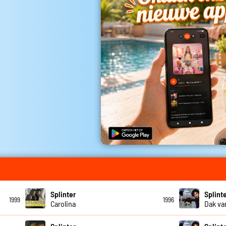
Splinter
Splint
1999
1996
Carolina
Dak va