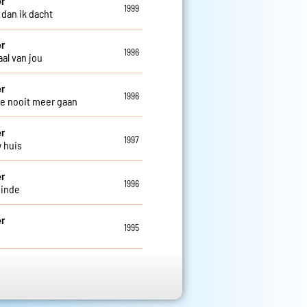
er
1999
 dan ik dacht
er
1996
al van jou
er
1996
 je nooit meer gaan
er
1997
w huis
er
1996
einde
er
1995
d