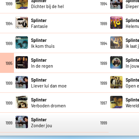
Splinter
Splint
1999
1994
Dichter bij de hel
Dieper
Splinter
Splint
1994
1999
Fantasie
Helema
Splinter
Splint
1999
1994
Ik kom thuis
Ik laat
Splinter
Splint
1995
1999
In de regen
In jou
Splinter
Splint
1999
1999
Liever lui dan moe
Open 
Splinter
Splint
1999
1997
Verboden dromen
Werel
Splinter
1999
1999
Zonder jou