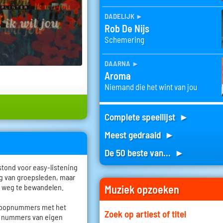
dadelijk
►
Rob De Nijs
Schemering
daarna
►
Aroma
Niemand die het wint van jou
Complete speellijst ►
Meest gedraaid ►
De 50 beste van... ►
stond voor easy-listening
g van groepsleden, maar
 weg te bewandelen.
Muziek opzoeken
e popnummers met het
Zoek op artiest of titel
le nummers van eigen