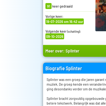
91
keer gedraaid
Vorige keer:
19-07-2026 om 16:42 uur
Volgende keer
:
(schatting)
09-10-2026
Meer over:
Splinter
Biografie Splinter
Splinter was een groep die jaren garant 
muziek. De groep kende een veranderin
ging desondanks verder om de muzikale
Splinter bracht zorgvuldig opgebouwd
betere tekstwerk. Belangrijk was dat al