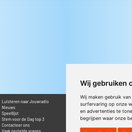
Wij gebruiken 
Wij maken gebruik van
Luisteren naar Jouwradio
► Livestream informatie
surfervaring op onze w
 Nieuws
► Muziek opzoeken
en advertenties te ton
Speellijst
► Vlaamse 100 Aller tijden
begrijpen waar onze b
Stem voor de Dag top 3
► De 50 beste van...
Contacteer ons
► Adverteren op Jouwradio
Vaak gestelde vragen
► Cookie voorkeuren wijzigen