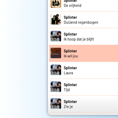
Splinter
De vrijheid
Splinter
Duizend regenbogen
Splinter
Ik hoop dat je blijft
Splinter
Ik wil jou
Splinter
Laura
Splinter
Tijd
Splinter
Zie je