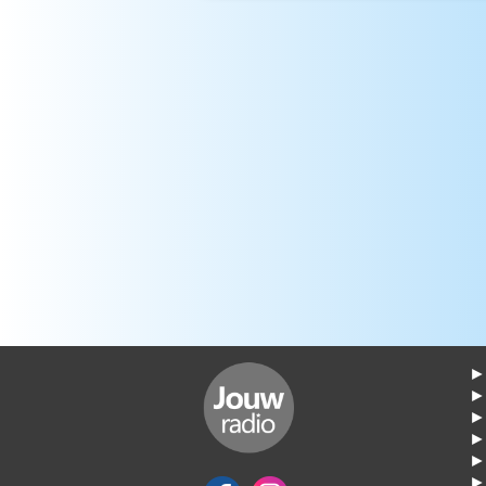
► 
►
► 
► 
► 
► 