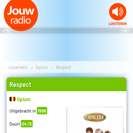
Jouwradio
Opium
Respect
Respect
Opium
Uitgebracht in
1998
Duurt
04:13