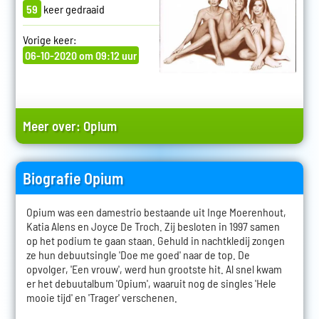
59
keer gedraaid
Vorige keer:
06-10-2020 om 09:12 uur
Meer over:
Opium
Biografie Opium
Opium was een damestrio bestaande uit Inge Moerenhout,
Katia Alens en Joyce De Troch. Zij besloten in 1997 samen
op het podium te gaan staan. Gehuld in nachtkledij zongen
ze hun debuutsingle 'Doe me goed' naar de top. De
opvolger, 'Een vrouw', werd hun grootste hit. Al snel kwam
er het debuutalbum 'Opium', waaruit nog de singles 'Hele
mooie tijd' en 'Trager' verschenen.