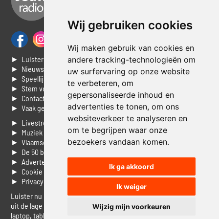
Wij gebruiken cookies
Wij maken gebruik van cookies en
► Luisteren naar Jouwradio
andere tracking-technologieën om
► Nieuws
uw surfervaring op onze website
► Speellijst
te verbeteren, om
► Stem voor de Dag top 3
gepersonaliseerde inhoud en
► Contacteer ons
advertenties te tonen, om ons
► Vaak gestelde vragen
websiteverkeer te analyseren en
► Livestream informatie
om te begrijpen waar onze
► Muziek opzoeken
bezoekers vandaan komen.
► Vlaamse 100 Aller tijden
► De 50 beste van...
► Adverteren op Jouwradio
Ik ga akkoord
► Cookie voorkeuren wijzigen
► Privacyinformatie
Ik weiger
Luister nu naar Jouwradio! De beste Nederlandstalige muziek
uit de lage landen hoor je hier al 20 jaar. In digitale kwaliteit op je
Wijzig mijn voorkeuren
laptop, tablet of smartphone.