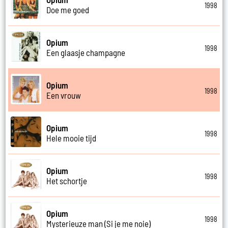
1998
Doe me goed
Opium
1998
Een glaasje champagne
Opium
1998
Een vrouw
Opium
1998
Hele mooie tijd
Opium
1998
Het schortje
Opium
1998
Mysterieuze man (Si je me noie)