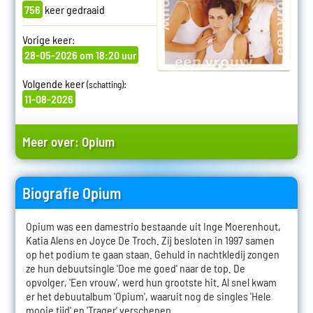
756
keer gedraaid
Vorige keer:
28-05-2026 om 18:20 uur
Volgende keer
:
(schatting)
11-08-2026
Meer over:
Opium
Biografie Opium
Opium was een damestrio bestaande uit Inge Moerenhout,
Katia Alens en Joyce De Troch. Zij besloten in 1997 samen
op het podium te gaan staan. Gehuld in nachtkledij zongen
ze hun debuutsingle 'Doe me goed' naar de top. De
opvolger, 'Een vrouw', werd hun grootste hit. Al snel kwam
er het debuutalbum 'Opium', waaruit nog de singles 'Hele
mooie tijd' en 'Trager' verschenen.