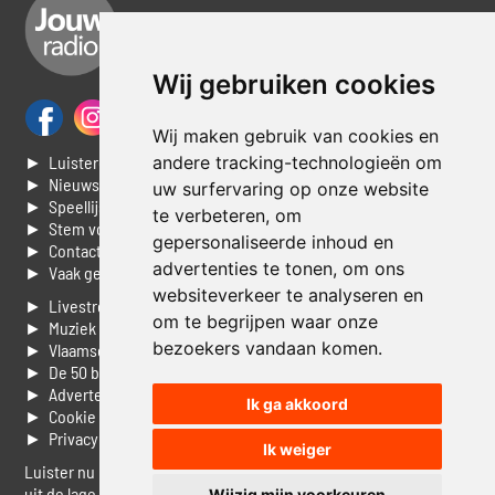
Wij gebruiken cookies
Wij maken gebruik van cookies en
andere tracking-technologieën om
► Luisteren naar Jouwradio
► Nieuws
uw surfervaring op onze website
► Speellijst
te verbeteren, om
► Stem voor de Dag top 3
gepersonaliseerde inhoud en
► Contacteer ons
advertenties te tonen, om ons
► Vaak gestelde vragen
websiteverkeer te analyseren en
► Livestream informatie
om te begrijpen waar onze
► Muziek opzoeken
bezoekers vandaan komen.
► Vlaamse 100 Aller tijden
► De 50 beste van...
► Adverteren op Jouwradio
Ik ga akkoord
► Cookie voorkeuren wijzigen
► Privacyinformatie
Ik weiger
Luister nu naar Jouwradio! De beste Nederlandstalige muziek
uit de lage landen hoor je hier al 20 jaar. In digitale kwaliteit op je
Wijzig mijn voorkeuren