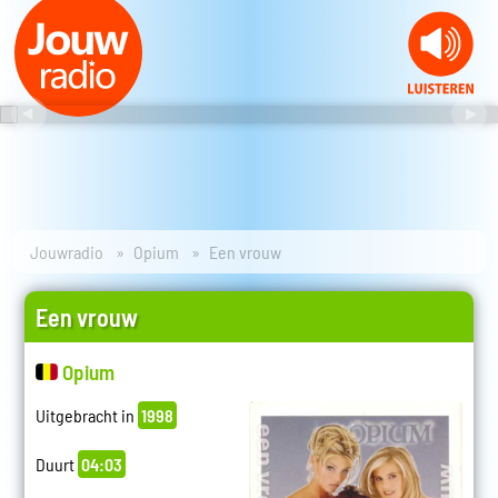
Jouwradio
Opium
Een vrouw
Een vrouw
Opium
Uitgebracht in
1998
Duurt
04:03