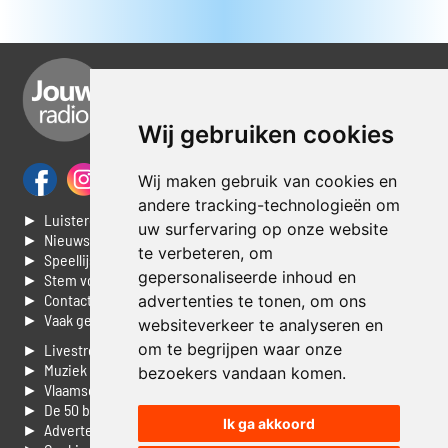
Wij gebruiken cookies
Wij maken gebruik van cookies en
andere tracking-technologieën om
► Luisteren naar Jouwradio
uw surfervaring op onze website
► Nieuws
te verbeteren, om
► Speellijst
gepersonaliseerde inhoud en
► Stem voor de Dag top 3
► Contacteer ons
advertenties te tonen, om ons
► Vaak gestelde vragen
websiteverkeer te analyseren en
om te begrijpen waar onze
► Livestream informatie
► Muziek opzoeken
bezoekers vandaan komen.
► Vlaamse 100 Aller tijden
► De 50 beste van...
Ik ga akkoord
► Adverteren op Jouwradio