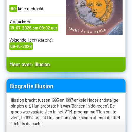
90
keer gedraaid
Vorige keer:
19-07-2026 om 09:02 uur
Volgende keer
:
(schatting)
09-10-2026
Meer over:
Illusion
Biografie Illusion
Illusion bracht tussen 1993 en 1997 enkele Nederlandstalige
singles uit. Hun grootste hit was 'Dansen in de regen'. De
groep was vaak te zien in het VTM-programma 'Tien om te
zien'. In 1994 bracht Illusion hun enige album uit met de titel
'Licht is de nacht'.