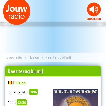
Jouwradio
Illusion
Keer terug bij mij
Keer terug bij mij
Illusion
Uitgebracht in
1994
Duurt
02:30