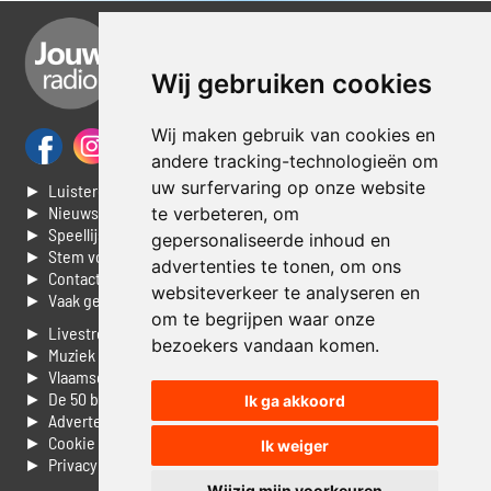
Wij gebruiken cookies
Wij maken gebruik van cookies en
andere tracking-technologieën om
uw surfervaring op onze website
► Luisteren naar Jouwradio
► Nieuws
te verbeteren, om
► Speellijst
gepersonaliseerde inhoud en
► Stem voor de Dag top 3
advertenties te tonen, om ons
► Contacteer ons
websiteverkeer te analyseren en
► Vaak gestelde vragen
om te begrijpen waar onze
► Livestream informatie
bezoekers vandaan komen.
► Muziek opzoeken
► Vlaamse 100 Aller tijden
► De 50 beste van...
Ik ga akkoord
► Adverteren op Jouwradio
► Cookie voorkeuren wijzigen
Ik weiger
► Privacyinformatie
Wijzig mijn voorkeuren