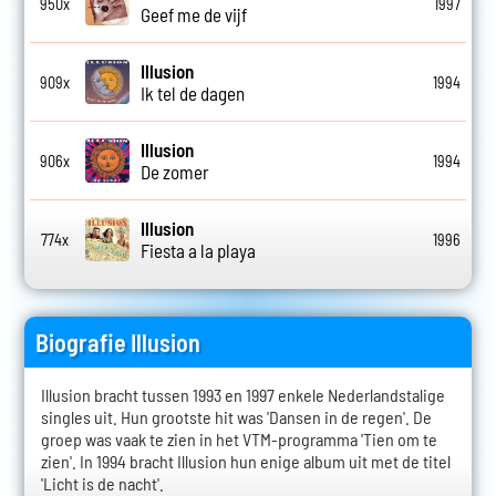
950x
1997
Geef me de vijf
Illusion
909x
1994
Ik tel de dagen
Illusion
906x
1994
De zomer
Illusion
774x
1996
Fiesta a la playa
Biografie Illusion
Illusion bracht tussen 1993 en 1997 enkele Nederlandstalige
singles uit. Hun grootste hit was 'Dansen in de regen'. De
groep was vaak te zien in het VTM-programma 'Tien om te
zien'. In 1994 bracht Illusion hun enige album uit met de titel
'Licht is de nacht'.