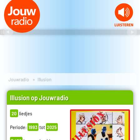
Jouwradio
Illusion
Illusion op Jouwradio
20
liedjes
Periode:
1993
tot
2025