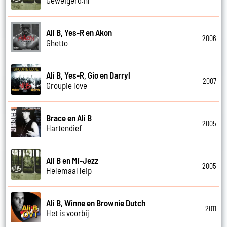
Geweigerd.nl
Ali B, Yes-R en Akon
2006
Ghetto
Ali B, Yes-R, Gio en Darryl
2007
Groupie love
Brace en Ali B
2005
Hartendief
Ali B en Mi-Jezz
2005
Helemaal leip
Ali B, Winne en Brownie Dutch
2011
Het is voorbij