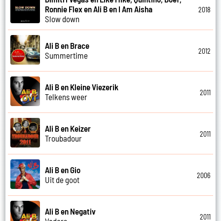
Ronnie Flex en Ali B en I Am Aisha
2018
Slow down
Ali B en Brace
2012
Summertime
Ali B en Kleine Viezerik
2011
Telkens weer
Ali B en Keizer
2011
Troubadour
Ali B en Gio
2006
Uit de goot
Ali B en Negativ
2011