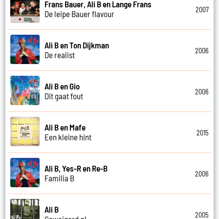
Frans Bauer, Ali B en Lange Frans
2007
De leipe Bauer flavour
Ali B en Ton Dijkman
2006
De realist
Ali B en Gio
2006
Dit gaat fout
Ali B en Mafe
2015
Een kleine hint
Ali B, Yes-R en Re-B
2006
Familia B
Ali B
2005