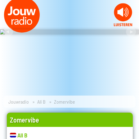
Jouwradio
Ali B
Zomervibe
Zomervibe
Ali B