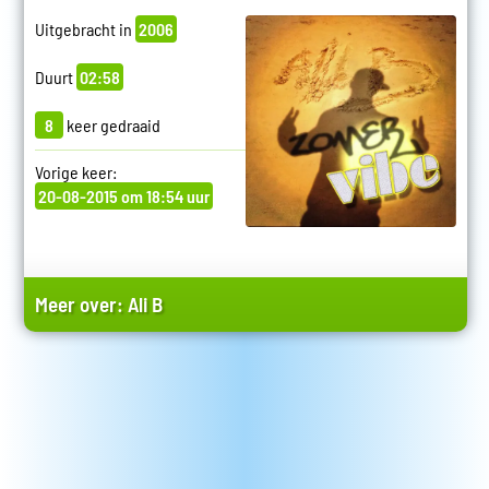
Uitgebracht in
2006
Duurt
02:58
8
keer gedraaid
Vorige keer:
20-08-2015 om 18:54 uur
Meer over:
Ali B