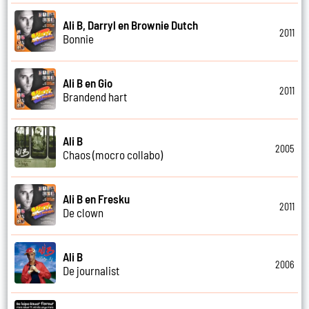
Ali B, Darryl en Brownie Dutch
2011
Bonnie
Ali B en Gio
2011
Brandend hart
Ali B
2005
Chaos (mocro collabo)
Ali B en Fresku
2011
De clown
Ali B
2006
De journalist