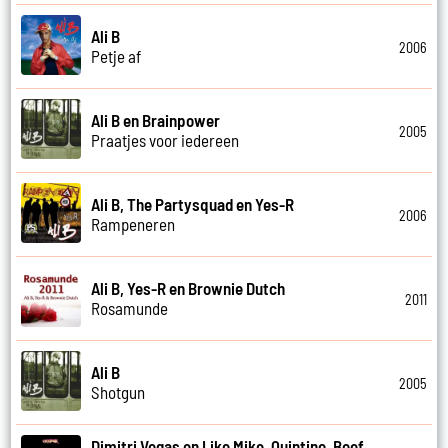
Ali B
2006
Petje af
Ali B en Brainpower
2005
Praatjes voor iedereen
Ali B, The Partysquad en Yes-R
2006
Rampeneren
Ali B, Yes-R en Brownie Dutch
2011
Rosamunde
Ali B
2005
Shotgun
Dimitri Vegas en Like Mike, Quintino, Boef,