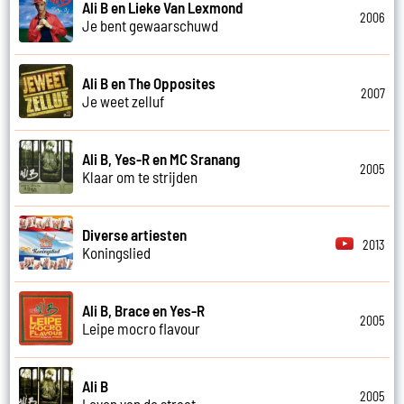
Ali B en Lieke Van Lexmond
2006
Je bent gewaarschuwd
Ali B en The Opposites
2007
Je weet zelluf
Ali B, Yes-R en MC Sranang
2005
Klaar om te strijden
Diverse artiesten
2013
Koningslied
Ali B, Brace en Yes-R
2005
Leipe mocro flavour
Ali B
2005