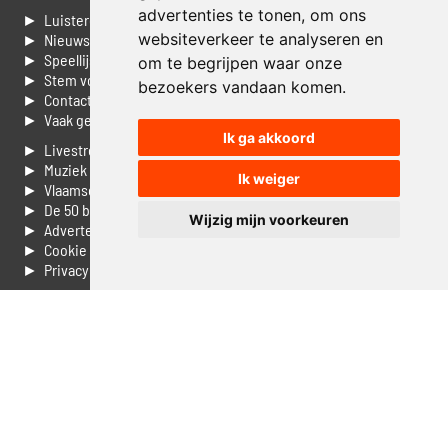
advertenties te tonen, om ons
► Luisteren naar Jouwradio
websiteverkeer te analyseren en
► Nieuws
► Speellijst
om te begrijpen waar onze
► Stem voor de Dag top 3
bezoekers vandaan komen.
► Contacteer ons
► Vaak gestelde vragen
Ik ga akkoord
► Livestream informatie
► Muziek opzoeken
Ik weiger
► Vlaamse 100 Aller tijden
► De 50 beste van...
Wijzig mijn voorkeuren
► Adverteren op Jouwradio
► Cookie voorkeuren wijzigen
► Privacyinformatie
Luister nu naar Jouwradio! De beste Nederlandstalige muziek
uit de lage landen hoor je hier al 20 jaar. In digitale kwaliteit op je
laptop, tablet of smartphone.
© Jouwradio 2006 - 2026 - alle rechten voorbehouden.
Design door
Cloudscape EP
.