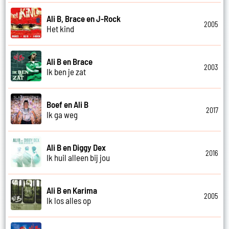
Ali B, Brace en J-Rock
2005
Het kind
Ali B en Brace
2003
Ik ben je zat
Boef en Ali B
2017
Ik ga weg
Ali B en Diggy Dex
2016
Ik huil alleen bij jou
Ali B en Karima
2005
Ik los alles op