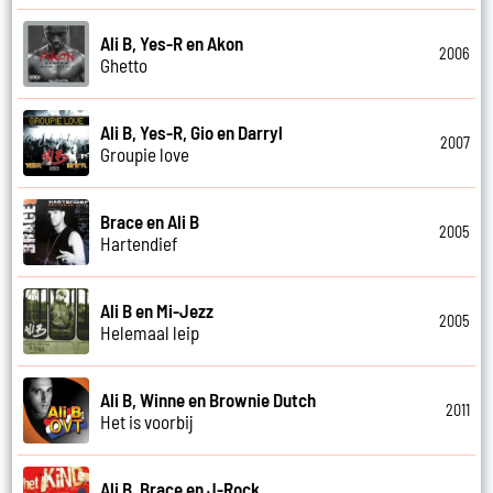
Ali B, Yes-R en Akon
2006
Ghetto
Ali B, Yes-R, Gio en Darryl
2007
Groupie love
Brace en Ali B
2005
Hartendief
Ali B en Mi-Jezz
2005
Helemaal leip
Ali B, Winne en Brownie Dutch
2011
Het is voorbij
Ali B, Brace en J-Rock