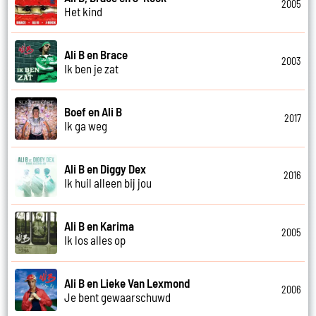
2005
Het kind
Ali B en Brace
2003
Ik ben je zat
Boef en Ali B
2017
Ik ga weg
Ali B en Diggy Dex
2016
Ik huil alleen bij jou
Ali B en Karima
2005
Ik los alles op
Ali B en Lieke Van Lexmond
2006
Je bent gewaarschuwd