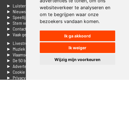
advertenties te tonen, om ons
► Luisteren naar Jouwradio
websiteverkeer te analyseren en
► Nieuws
om te begrijpen waar onze
► Speellijst
bezoekers vandaan komen.
► Stem voor de Dag top 3
► Contacteer ons
► Vaak gestelde vragen
Ik ga akkoord
► Livestream informatie
Ik weiger
► Muziek opzoeken
► Vlaamse 100 Aller tijden
Wijzig mijn voorkeuren
► De 50 beste van...
► Adverteren op Jouwradio
► Cookie voorkeuren wijzigen
► Privacyinformatie
Luister nu naar Jouwradio! De beste Nederlandstalige muziek
uit de lage landen hoor je hier al 20 jaar. In digitale kwaliteit op je
laptop, tablet of smartphone.
© Jouwradio 2006 - 2026 - alle rechten voorbehouden.
Design door
Cloudscape EP
.