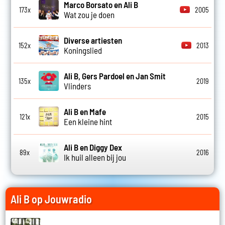
Marco Borsato en Ali B
173x
2005
Wat zou je doen
Diverse artiesten
152x
2013
Koningslied
Ali B, Gers Pardoel en Jan Smit
135x
2019
Vlinders
Ali B en Mafe
121x
2015
Een kleine hint
Ali B en Diggy Dex
89x
2016
Ik huil alleen bij jou
Ali B op Jouwradio