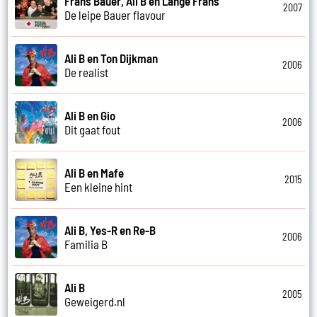
Frans Bauer, Ali B en Lange Frans
2007
De leipe Bauer flavour
Ali B en Ton Dijkman
2006
De realist
Ali B en Gio
2006
Dit gaat fout
Ali B en Mafe
2015
Een kleine hint
Ali B, Yes-R en Re-B
2006
Familia B
Ali B
2005
Geweigerd.nl