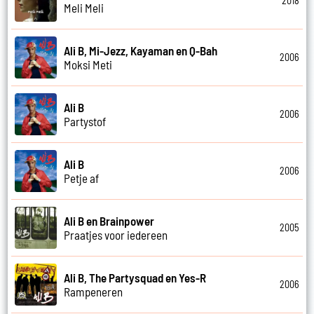
2018
Meli Meli
Ali B, Mi-Jezz, Kayaman en Q-Bah
2006
Moksi Meti
Ali B
2006
Partystof
Ali B
2006
Petje af
Ali B en Brainpower
2005
Praatjes voor iedereen
Ali B, The Partysquad en Yes-R
2006
Rampeneren