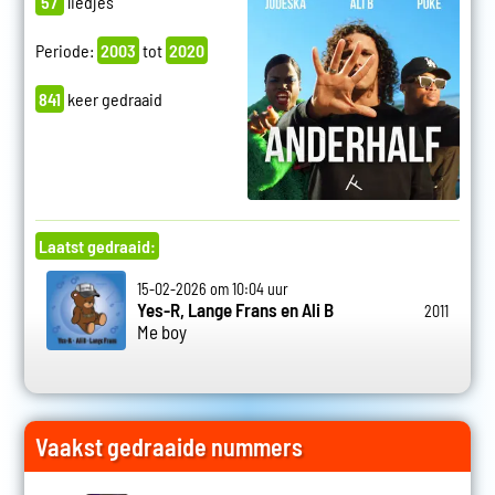
57
liedjes
Periode:
2003
tot
2020
841
keer gedraaid
Laatst gedraaid:
15-02-2026 om 10:04 uur
Yes-R, Lange Frans en Ali B
2011
Me boy
Vaakst gedraaide nummers