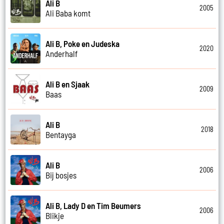
Ali B
2005
Ali Baba komt
Ali B, Poke en Judeska
2020
Anderhalf
Ali B en Sjaak
2009
Baas
Ali B
2018
Bentayga
Ali B
2006
Bij bosjes
Ali B, Lady D en Tim Beumers
2006
Blikje