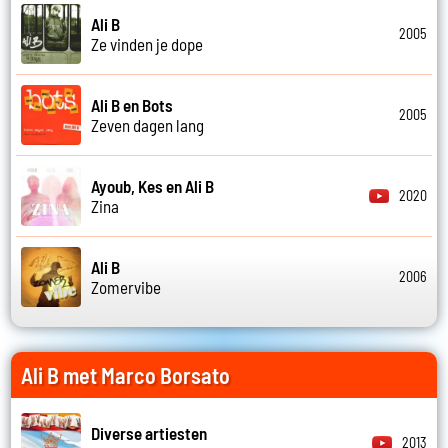
Ali B
2005
Ze vinden je dope
Ali B en Bots
2005
Zeven dagen lang
Ayoub, Kes en Ali B
2020
Zina
Ali B
2006
Zomervibe
Ali B met Marco Borsato
Diverse artiesten
2013