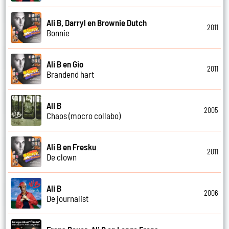
Ali B, Darryl en Brownie Dutch
2011
Bonnie
Ali B en Gio
2011
Brandend hart
Ali B
2005
Chaos (mocro collabo)
Ali B en Fresku
2011
De clown
Ali B
2006
De journalist