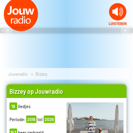
Jouwradio
Bizzey
Bizzey op Jouwradio
19
liedjes
Periode:
2016
tot
2026
157
keer gedraaid