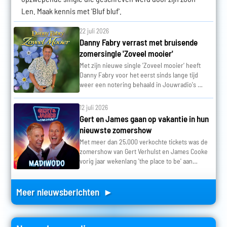
Len. Maak kennis met 'Bluf bluf'.
22 juli 2026
Danny Fabry verrast met bruisende
zomersingle 'Zoveel mooier'
Met zijn nieuwe single 'Zoveel mooier' heeft
Danny Fabry voor het eerst sinds lange tijd
weer een notering behaald in Jouwradio's …
12 juli 2026
Gert en James gaan op vakantie in hun
nieuwste zomershow
Met meer dan 25.000 verkochte tickets was de
zomershow van Gert Verhulst en James Cooke
vorig jaar wekenlang 'the place to be' aan…
Meer nieuwsberichten ►