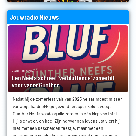
Jouwradio Nieuws
2 augustus 2026
Len Neefs schreef 'verbluffende' zomerhit
voor vader Gunther
Nadat hij de zomerfestivals van 2025 helaas moest missen
vanwege hardnekkige gezondheidsperikelen, veegt
Gunther Neefs vandaag alle zorgen in één klap van tafel.
Hij is er weer, en hoe! Zijn herwonnen levenslust viert hij
niet met een bescheiden feestje, maar met een
opzwepende single die geschreven werd door zijn zoon