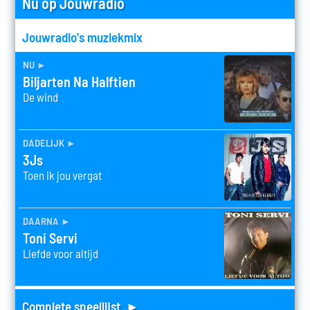
Nu op Jouwradio
Jouwradio's muziekmix
nu
►
Biljarten Na Halftien
De wind
dadelijk
►
3Js
Toen ik jou vergat
daarna
►
Toni Servi
Liefde voor altijd
Complete speellijst ►