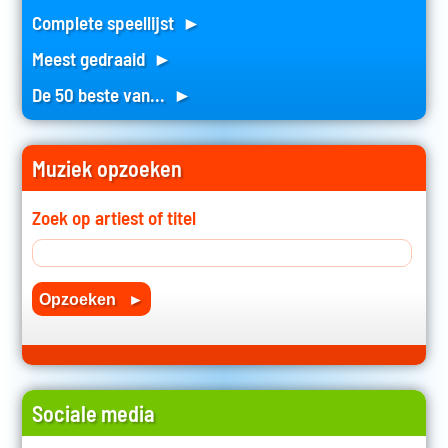
Complete speellijst ►
Meest gedraaid ►
De 50 beste van... ►
Muziek opzoeken
Zoek op artiest of titel
Sociale media