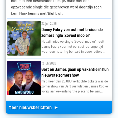
niet met een bescheiden feestje, maar met een
opzwepende single die geschreven werd door zijn zoon
Len. Maak kennis met 'Bluf bluf'.
22 juli 2026
Danny Fabry verrast met bruisende
zomersingle 'Zoveel mooier'
Met zijn nieuwe single 'Zoveel mooier' heeft
Danny Fabry voor het eerst sinds lange tijd
weer een notering behaald in Jouwradio's …
12 juli 2026
Gert en James gaan op vakantie in hun
nieuwste zomershow
Met meer dan 25.000 verkochte tickets was de
zomershow van Gert Verhulst en James Cooke
vorig jaar wekenlang 'the place to be' aan…
Meer nieuwsberichten ►