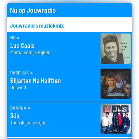
Nu op Jouwradio
Jouwradio's muziekmix
nu
►
Luc Caals
Mama kom je kijken
dadelijk
►
Biljarten Na Halftien
De wind
daarna
►
3Js
Toen ik jou vergat