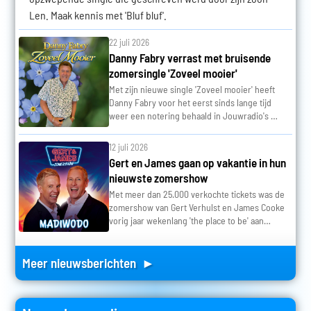
Len. Maak kennis met 'Bluf bluf'.
22 juli 2026
Danny Fabry verrast met bruisende
zomersingle 'Zoveel mooier'
Met zijn nieuwe single 'Zoveel mooier' heeft
Danny Fabry voor het eerst sinds lange tijd
weer een notering behaald in Jouwradio's …
12 juli 2026
Gert en James gaan op vakantie in hun
nieuwste zomershow
Met meer dan 25.000 verkochte tickets was de
zomershow van Gert Verhulst en James Cooke
vorig jaar wekenlang 'the place to be' aan…
Meer nieuwsberichten ►