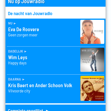
Nu op Jouwradio
De nacht van Jouwradio
nu
►
Eva De Roovere
Geen zorgen meer
dadelijk
►
Wim Leys
Happy days
daarna
►
Kris Baert en Ander Schoon Volk
Vilvoorde city
Complete speellijst ►