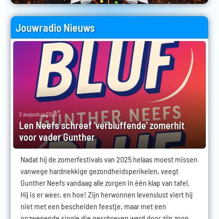
Jouwradio Nieuws
2 augustus 2026
Len Neefs schreef 'verbluffende' zomerhit
voor vader Gunther
Nadat hij de zomerfestivals van 2025 helaas moest missen
vanwege hardnekkige gezondheidsperikelen, veegt
Gunther Neefs vandaag alle zorgen in één klap van tafel.
Hij is er weer, en hoe! Zijn herwonnen levenslust viert hij
niet met een bescheiden feestje, maar met een
opzwepende single die geschreven werd door zijn zoon