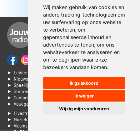
Wij maken gebruik van cookies en
andere tracking-technologieën om
uw surfervaring op onze website
te verbeteren, om
gepersonaliseerde inhoud en
advertenties te tonen, om ons
websiteverkeer te analyseren en
om te begrijpen waar onze
bezoekers vandaan komen.
► Luisteren naar Jouwradio
► Nieuws
Ik ga akkoord
► Speellijst
► Stem voor de Dag top 3
Ik weiger
► Contacteer ons
► Vaak gestelde vragen
Wijzig mijn voorkeuren
► Livestream informatie
► Muziek opzoeken
► Vlaamse 100 Aller tijden
► De 50 beste van...
► Adverteren op Jouwradio