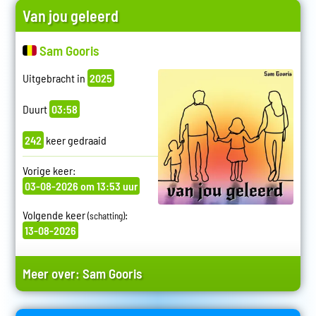
Van jou geleerd
Sam Gooris
Uitgebracht in
2025
Duurt
03:58
242
keer gedraaid
Vorige keer:
03-08-2026 om 13:53 uur
Volgende keer
:
(schatting)
13-08-2026
Meer over:
Sam Gooris