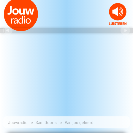
Jouwradio
Sam Gooris
Van jou geleerd