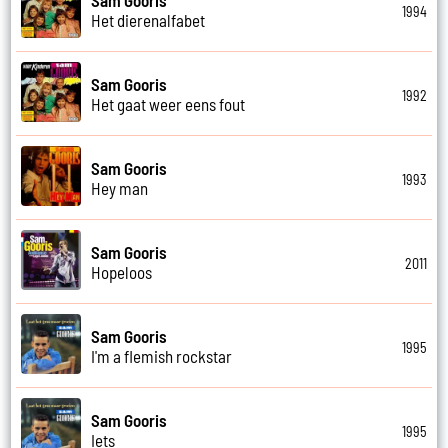
1994
Het dierenalfabet
Sam Gooris
1992
Het gaat weer eens fout
Sam Gooris
1993
Hey man
Sam Gooris
2011
Hopeloos
Sam Gooris
1995
I'm a flemish rockstar
Sam Gooris
1995
Iets