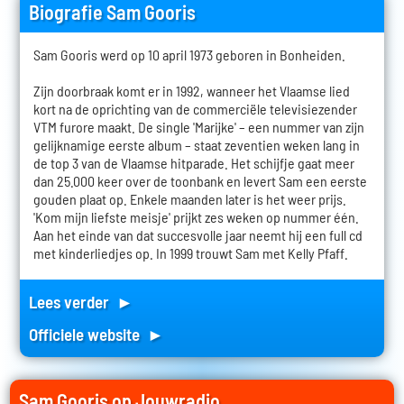
Biografie Sam Gooris
Sam Gooris werd op 10 april 1973 geboren in Bonheiden.
Zijn doorbraak komt er in 1992, wanneer het Vlaamse lied
kort na de oprichting van de commerciële televisiezender
VTM furore maakt. De single 'Marijke' – een nummer van zijn
gelijknamige eerste album – staat zeventien weken lang in
de top 3 van de Vlaamse hitparade. Het schijfje gaat meer
dan 25.000 keer over de toonbank en levert Sam een eerste
gouden plaat op. Enkele maanden later is het weer prijs.
'Kom mijn liefste meisje' prijkt zes weken op nummer één.
Aan het einde van dat succesvolle jaar neemt hij een full cd
met kinderliedjes op. In 1999 trouwt Sam met Kelly Pfaff.
Lees verder ►
Officiele website ►
Sam Gooris op Jouwradio