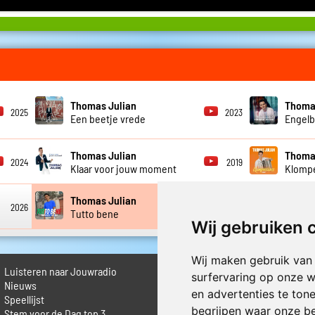
Thomas Julian
Thoma
2025
2023
Een beetje vrede
Engel
Thomas Julian
Thoma
2024
2019
Klaar voor jouw moment
Klomp
Thomas Julian
2026
2025
Tutto bene
Wij gebruiken 
Wij maken gebruik van
Luisteren naar Jouwradio
► Livestream informatie
surfervaring op onze w
 Nieuws
► Muziek opzoeken
en advertenties te ton
Speellijst
► Vlaamse 100 Aller tijden
begrijpen waar onze b
Stem voor de Dag top 3
► De 50 beste van...