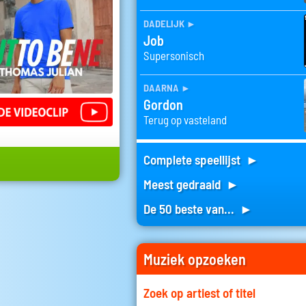
dadelijk
►
Job
Supersonisch
daarna
►
Gordon
Terug op vasteland
Complete speellijst ►
Meest gedraaid ►
De 50 beste van... ►
Muziek opzoeken
Zoek op artiest of titel