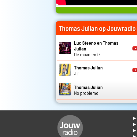
Thomas Julian op Jouwradio
Luc Steeno en Thomas
Julian
De maan en ik
Thomas Julian
Jij
Thomas Julian
No problemo
► 
►
► 
► 