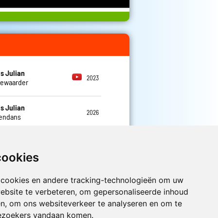
s Julian
2023
bewaarder
s Julian
2026
endans
cookies
 cookies en andere tracking-technologieën om uw
Luister nu naar Jouwradio! De beste
ebsite te verbeteren, om gepersonaliseerde inhoud
Nederlandstalige muziek uit de lage
en, om ons websiteverkeer te analyseren en om te
landen hoor je hier al 20 jaar. In
ezoekers vandaan komen.
digitale kwaliteit op je laptop, tablet