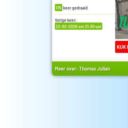
175
keer gedraaid
Vorige keer:
22-02-2026 om 21:30 uur
Meer over:
Thomas Julian