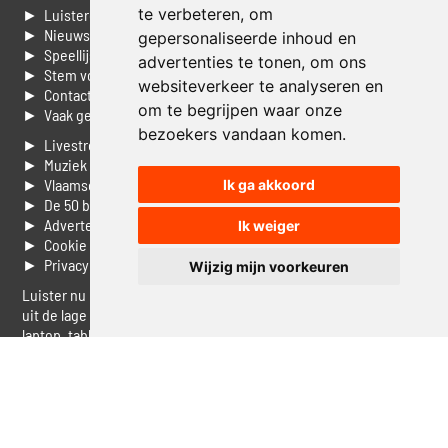
te verbeteren, om
► Luisteren naar Jouwradio
► Nieuws
gepersonaliseerde inhoud en
► Speellijst
advertenties te tonen, om ons
► Stem voor de Dag top 3
websiteverkeer te analyseren en
► Contacteer ons
om te begrijpen waar onze
► Vaak gestelde vragen
bezoekers vandaan komen.
► Livestream informatie
► Muziek opzoeken
► Vlaamse 100 Aller tijden
Ik ga akkoord
► De 50 beste van...
► Adverteren op Jouwradio
Ik weiger
► Cookie voorkeuren wijzigen
► Privacyinformatie
Wijzig mijn voorkeuren
Luister nu naar Jouwradio! De beste Nederlandstalige muziek
uit de lage landen hoor je hier al 20 jaar. In digitale kwaliteit op je
laptop, tablet of smartphone.
© Jouwradio 2006 - 2026 - alle rechten voorbehouden.
Design door
Cloudscape EP
.