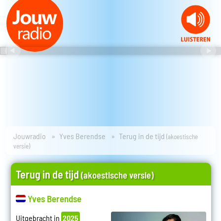
Jouwradio
Yves Berendse
Terug in de tijd
(akoestische
versie)
Terug in de tijd
(akoestische versie)
Yves Berendse
Uitgebracht in
2025