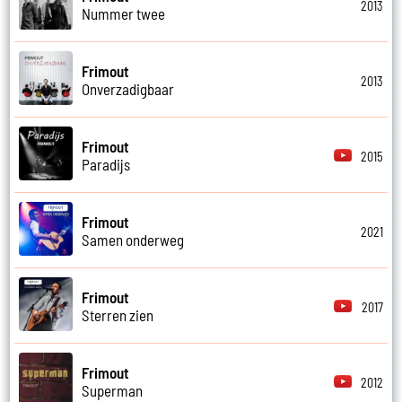
2013
Nummer twee
Frimout
2013
Onverzadigbaar
Frimout
2015
Paradijs
Frimout
2021
Samen onderweg
Frimout
2017
Sterren zien
Frimout
2012
Superman