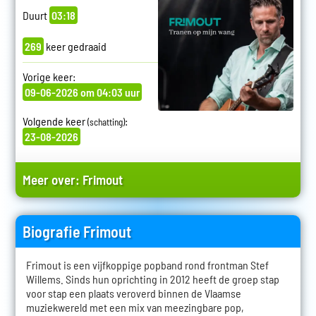
Duurt
03:18
269
keer gedraaid
Vorige keer:
09-06-2026 om 04:03 uur
Volgende keer
:
(schatting)
23-08-2026
Meer over:
Frimout
Biografie Frimout
Frimout is een vijfkoppige popband rond frontman Stef
Willems. Sinds hun oprichting in 2012 heeft de groep stap
voor stap een plaats veroverd binnen de Vlaamse
muziekwereld met een mix van meezingbare pop,