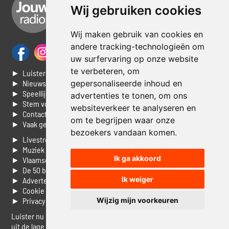
Wij gebruiken cookies
Wij maken gebruik van cookies en
andere tracking-technologieën om
uw surfervaring op onze website
te verbeteren, om
► Luisteren naar Jouwradio
gepersonaliseerde inhoud en
► Nieuws
► Speellijst
advertenties te tonen, om ons
► Stem voor de Dag top 3
websiteverkeer te analyseren en
► Contacteer ons
om te begrijpen waar onze
► Vaak gestelde vragen
bezoekers vandaan komen.
► Livestream informatie
► Muziek opzoeken
Ik ga akkoord
► Vlaamse 100 Aller tijden
► De 50 beste van...
Ik weiger
► Adverteren op Jouwradio
► Cookie voorkeuren wijzigen
Wijzig mijn voorkeuren
► Privacyinformatie
Luister nu naar Jouwradio! De beste Nederlandstalige muziek
uit de lage landen hoor je hier al 20 jaar. In digitale kwaliteit op je