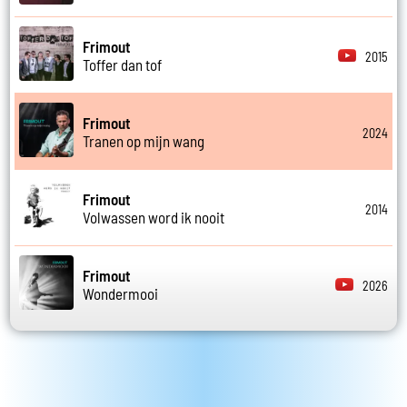
Frimout
2015
Toffer dan tof
Frimout
2024
Tranen op mijn wang
Frimout
2014
Volwassen word ik nooit
Frimout
2026
Wondermooi