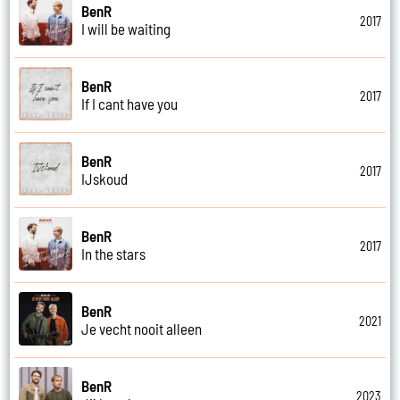
BenR
2017
I will be waiting
BenR
2017
If I cant have you
BenR
2017
IJskoud
BenR
2017
In the stars
BenR
2021
Je vecht nooit alleen
BenR
2023