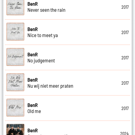
BenR
2017
Never seen the rain
BenR
2017
Nice to meet ya
BenR
2017
No judgement
BenR
2017
Nu wij niet meer praten
BenR
2017
Old me
BenR
2024