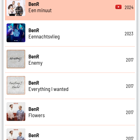
BenR
2024
Een minuut
BenR
2023
Eennachtsvlieg
BenR
2017
Enemy
BenR
2017
Everything I wanted
BenR
2017
Flowers
BenR
2017