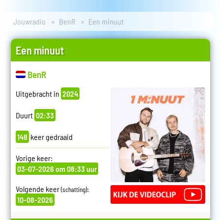
Jouwradio
BenR
Een minuut
Een minuut
BenR
Uitgebracht in
2024
Duurt
02:33
148
keer gedraaid
Vorige keer:
03-07-2026 om 08:33 uur
Volgende keer
:
(schatting)
10-08-2026