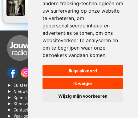
andere tracking-technologieën om
BenR
2018
Zonder haar
uw surfervaring op onze website
te verbeteren, om
gepersonaliseerde inhoud en
advertenties te tonen, om ons
websiteverkeer te analyseren en
om te begrijpen waar onze
bezoekers vandaan komen.
Ik ga akkoord
Ik weiger
► Luisteren naar Jouwradio
► Nieuws
Wijzig mijn voorkeuren
► Speellijst
► Stem voor de Dag top 3
► Contacteer ons
► Vaak gestelde vragen
► Livestream informatie
► Muziek opzoeken
► Vlaamse 100 Aller tijden