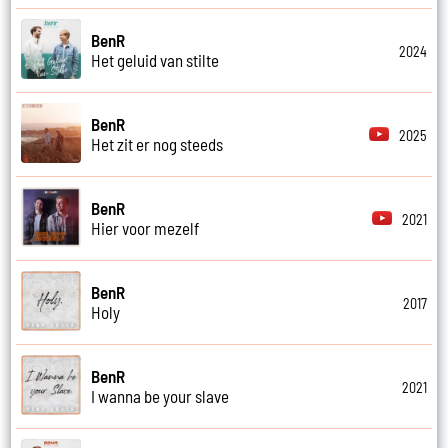
BenR
2024
Het geluid van stilte
BenR
2025
Het zit er nog steeds
BenR
2021
Hier voor mezelf
BenR
2017
Holy
BenR
2021
I wanna be your slave