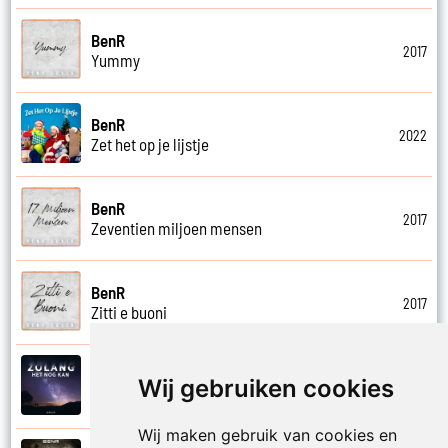
BenR
2017
Yummy
BenR
2022
Zet het op je lijstje
BenR
2017
Zeventien miljoen mensen
BenR
2017
Zitti e buoni
BenR
Wij gebruiken cookies
2023
Zolang het nog kan
Wij maken gebruik van cookies en