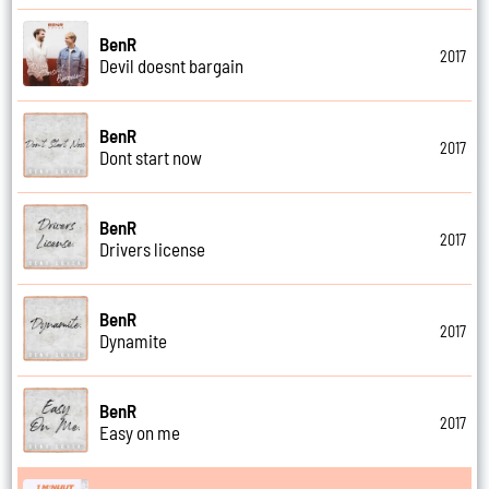
BenR
2017
Devil doesnt bargain
BenR
2017
Dont start now
BenR
2017
Drivers license
BenR
2017
Dynamite
BenR
2017
Easy on me