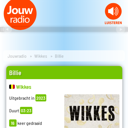
Jouwradio
Wikkes
Billie
Billie
Wikkes
Uitgebracht in
2023
Duurt
03:23
16
keer gedraaid